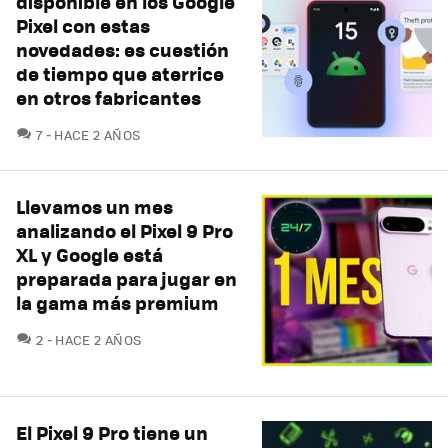
disponible en los Google
Pixel con estas
novedades: es cuestión
de tiempo que aterrice
en otros fabricantes
COMENTARIOS
7
HACE 2 AÑOS
Llevamos un mes
analizando el Pixel 9 Pro
XL y Google está
preparada para jugar en
la gama más premium
COMENTARIOS
2
HACE 2 AÑOS
El Pixel 9 Pro tiene un