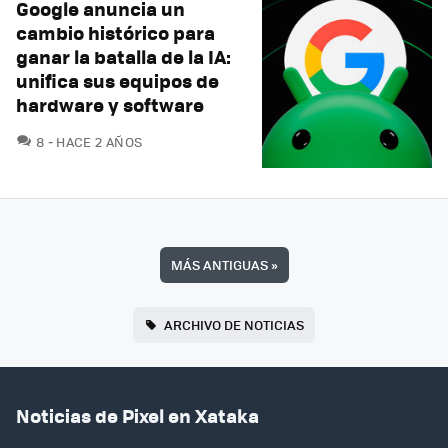
Google anuncia un
cambio histórico para
ganar la batalla de la IA:
unifica sus equipos de
hardware y software
COMENTARIOS
8
HACE 2 AÑOS
MÁS ANTIGUAS
»
ARCHIVO DE NOTICIAS
Noticias de Pixel en Xataka