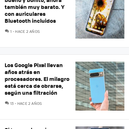
también muy barato. Y
con auriculares
Bluetooth incluidos
COMENTARIOS
1
HACE 2 AÑOS
Los Google Pixel llevan
años atrás en
procesadores. El milagro
está cerca de obrarse,
según una filtración
COMENTARIOS
13
HACE 2 AÑOS