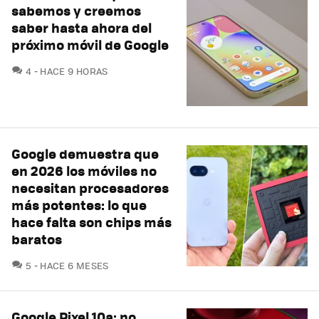
sabemos y creemos
saber hasta ahora del
próximo móvil de Google
COMENTARIOS
4
HACE 9 HORAS
Google demuestra que
en 2026 los móviles no
necesitan procesadores
más potentes: lo que
hace falta son chips más
baratos
COMENTARIOS
5
HACE 6 MESES
Google Pixel 10a: no