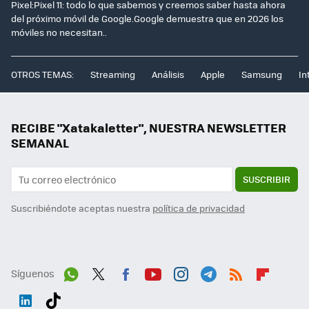
Pixel:Pixel 11: todo lo que sabemos y creemos saber hasta ahora
del próximo móvil de Google.Google demuestra que en 2026 los
móviles no necesitan..
OTROS TEMAS:
Streaming
Análisis
Apple
Samsung
In
RECIBE "Xatakaletter", NUESTRA NEWSLETTER
SEMANAL
SUSCRIBIR
Suscribiéndote aceptas nuestra
política de privacidad
Síguenos
Wh
Twit
Fac
You
Inst
Tele
RSS
Flip