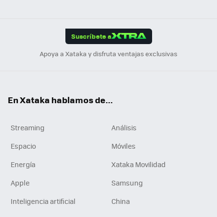
ats
ter
ebo
tub
agr
gra
boa
Link
Tikt
App
ok
e
am
m
rd
edI
ok
Suscríbete a
n
Apoya a Xataka y disfruta ventajas exclusivas
En Xataka hablamos de...
Streaming
Análisis
Espacio
Móviles
Energía
Xataka Movilidad
Apple
Samsung
Inteligencia artificial
China