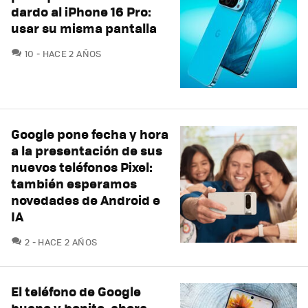
dardo al iPhone 16 Pro:
usar su misma pantalla
COMENTARIOS
10
HACE 2 AÑOS
Google pone fecha y hora
a la presentación de sus
nuevos teléfonos Pixel:
también esperamos
novedades de Android e
IA
COMENTARIOS
2
HACE 2 AÑOS
El teléfono de Google
bueno y bonito, ahora