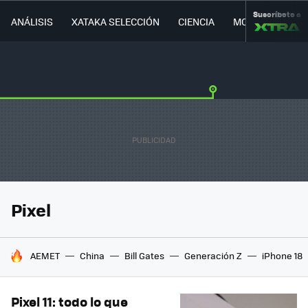
Suscríbete a
ANÁLISIS
XATAKA SELECCIÓN
CIENCIA
MOVILIDAD
Pixel
HOY SE HABLA DE
AEMET
China
Bill Gates
Generación Z
iPhone 18
Pixel 11: todo lo que