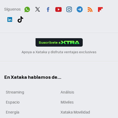
Síguenos
Wh
Twit
Fac
You
Inst
Tele
RSS
Flip
ats
ter
ebo
tub
agr
gra
boa
Link
Tikt
App
ok
e
am
m
rd
edI
ok
Suscríbete a
n
Apoya a Xataka y disfruta ventajas exclusivas
En Xataka hablamos de...
Streaming
Análisis
Espacio
Móviles
Energía
Xataka Movilidad