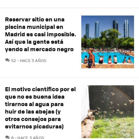
Reservar sitio en una
piscina municipal en
Madrid es casi imposible.
Así que la gente está
yendo al mercado negro
COMENTARIOS
52
HACE 3 AÑOS
El motivo científico por el
que no es buena idea
tirarnos al agua para
huir de las abejas (y
otros consejos para
evitarnos picaduras)
COMENTARIOS
8
HACE 3 AÑOS