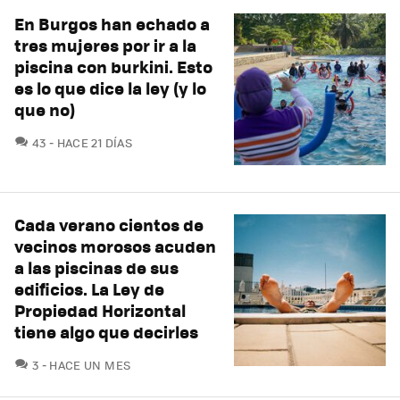
En Burgos han echado a
tres mujeres por ir a la
piscina con burkini. Esto
es lo que dice la ley (y lo
que no)
COMENTARIOS
43
HACE 21 DÍAS
Cada verano cientos de
vecinos morosos acuden
a las piscinas de sus
edificios. La Ley de
Propiedad Horizontal
tiene algo que decirles
COMENTARIOS
3
HACE UN MES