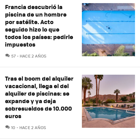
Francia descubrió la
piscina de un hombre
por satélite. Acto
seguido hizo lo que
todos los países: pedirle
impuestos
COMENTARIOS
57
HACE 2 AÑOS
Tras el boom del alquiler
vacacional, llega el del
alquiler de piscinas: se
expande y ya deja
sobresueldos de 10.000
euros
COMENTARIOS
10
HACE 2 AÑOS