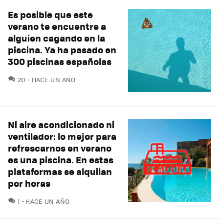
Es posible que este
verano te encuentre a
alguien cagando en la
piscina. Ya ha pasado en
300 piscinas españolas
COMENTARIOS
20
HACE UN AÑO
Ni aire acondicionado ni
ventilador: lo mejor para
refrescarnos en verano
es una piscina. En estas
plataformas se alquilan
por horas
COMENTARIOS
1
HACE UN AÑO