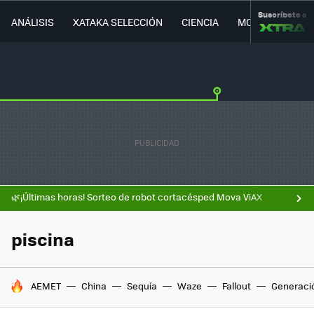
Suscríbete a
ANÁLISIS
XATAKA SELECCIÓN
CIENCIA
MOVILIDAD
🌿¡Últimas horas! Sorteo de robot cortacésped Mova ViAX
piscina
HOY SE HABLA DE
AEMET
China
Sequía
Waze
Fallout
Generaci