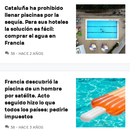
Cataluña ha prohibido
llenar piscinas por la
sequía. Para sus hoteles
la solución es fácil:
comprar el agua en
Francia
COMENTARIOS
38
HACE 2 AÑOS
Francia descubrió la
piscina de un hombre
por satélite. Acto
seguido hizo lo que
todos los países: pedirle
impuestos
COMENTARIOS
38
HACE 3 AÑOS