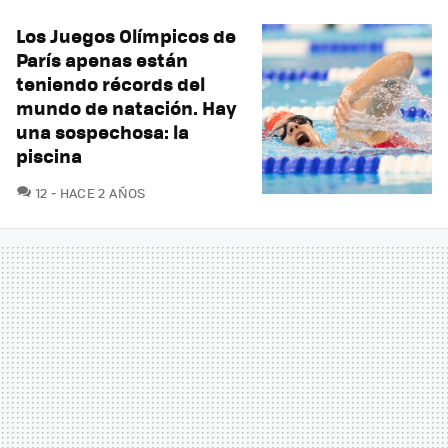
Los Juegos Olímpicos de
París apenas están
teniendo récords del
mundo de natación. Hay
una sospechosa: la
piscina
COMENTARIOS
12
HACE 2 AÑOS