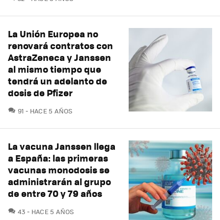
La Unión Europea no
renovará contratos con
AstraZeneca y Janssen
al mismo tiempo que
tendrá un adelanto de
dosis de Pfizer
COMENTARIOS
91
HACE 5 AÑOS
La vacuna Janssen llega
a España: las primeras
vacunas monodosis se
administrarán al grupo
de entre 70 y 79 años
COMENTARIOS
43
HACE 5 AÑOS