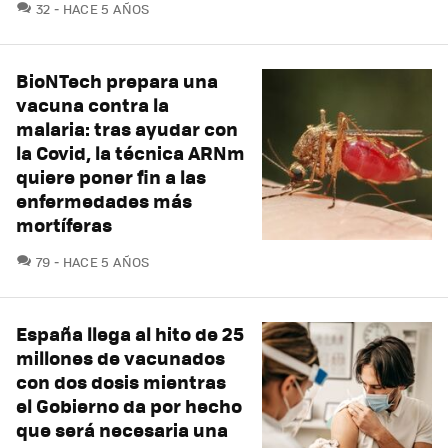
COMENTARIOS
32
HACE 5 AÑOS
BioNTech prepara una
vacuna contra la
malaria: tras ayudar con
la Covid, la técnica ARNm
quiere poner fin a las
enfermedades más
mortíferas
COMENTARIOS
79
HACE 5 AÑOS
España llega al hito de 25
millones de vacunados
con dos dosis mientras
el Gobierno da por hecho
que será necesaria una