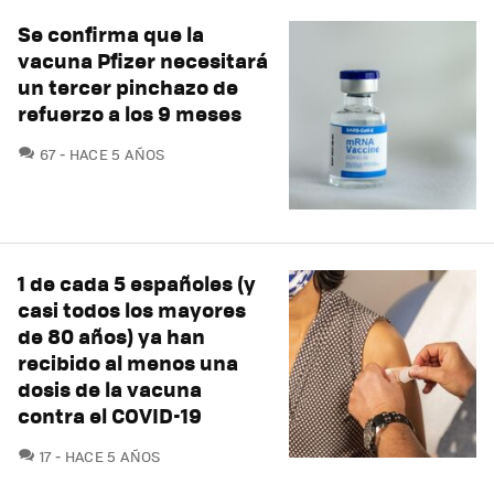
Se confirma que la
vacuna Pfizer necesitará
un tercer pinchazo de
refuerzo a los 9 meses
COMENTARIOS
67
HACE 5 AÑOS
1 de cada 5 españoles (y
casi todos los mayores
de 80 años) ya han
recibido al menos una
dosis de la vacuna
contra el COVID-19
COMENTARIOS
17
HACE 5 AÑOS