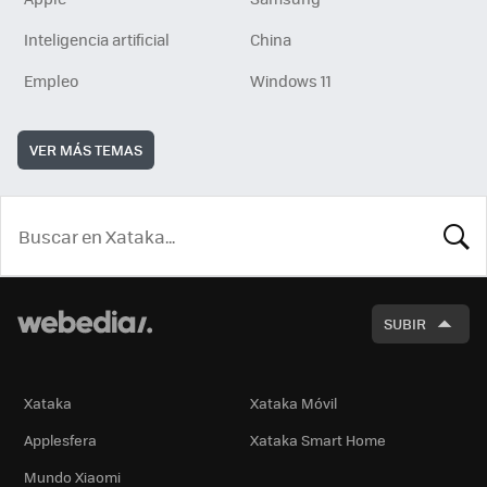
Inteligencia artificial
China
Empleo
Windows 11
VER MÁS TEMAS
BUSCA
SUBIR
Xataka
Xataka Móvil
Applesfera
Xataka Smart Home
Mundo Xiaomi