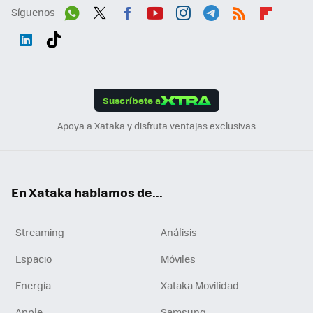
Síguenos
Wh
Twit
Fac
You
Inst
Tele
RSS
Flip
ats
ter
ebo
tub
agr
gra
boa
Link
Tikt
App
ok
e
am
m
rd
edI
ok
Suscríbete a
n
Apoya a Xataka y disfruta ventajas exclusivas
En Xataka hablamos de...
Streaming
Análisis
Espacio
Móviles
Energía
Xataka Movilidad
Apple
Samsung