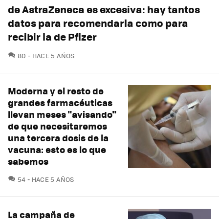
de AstraZeneca es excesiva: hay tantos
datos para recomendarla como para
recibir la de Pfizer
COMENTARIOS
80
HACE 5 AÑOS
Moderna y el resto de
grandes farmacéuticas
llevan meses "avisando"
de que necesitaremos
una tercera dosis de la
vacuna: esto es lo que
sabemos
COMENTARIOS
54
HACE 5 AÑOS
La campaña de