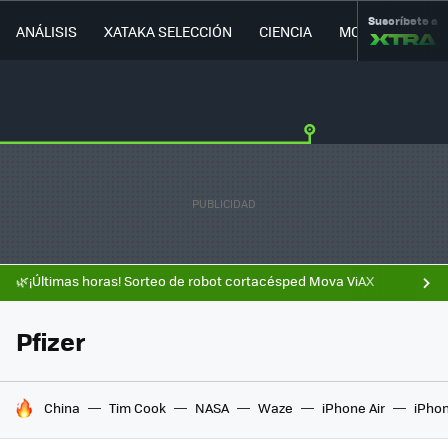
Suscríbete a
ANÁLISIS
XATAKA SELECCIÓN
CIENCIA
MOVILIDAD
🌿¡Últimas horas! Sorteo de robot cortacésped Mova ViAX
Pfizer
HOY SE HABLA DE
China
Tim Cook
NASA
Waze
iPhone Air
iPhon