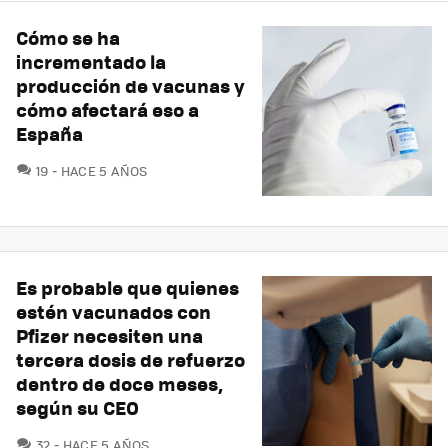
Cómo se ha
incrementado la
producción de vacunas y
cómo afectará eso a
España
COMENTARIOS
19
HACE 5 AÑOS
Es probable que quienes
estén vacunados con
Pfizer necesiten una
tercera dosis de refuerzo
dentro de doce meses,
según su CEO
COMENTARIOS
32
HACE 5 AÑOS