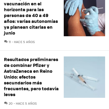
vacunación en el
horizonte para las
personas de 40 a 49
años: varias autonomías
ya planean citarlas en
junio
COMENTARIOS
11
HACE 5 AÑOS
Resultados preliminares
de combinar Pfizer y
AstraZeneca en Reino
Unido: efectos
secundarios más
frecuentes, pero todavía
leves
COMENTARIOS
20
HACE 5 AÑOS