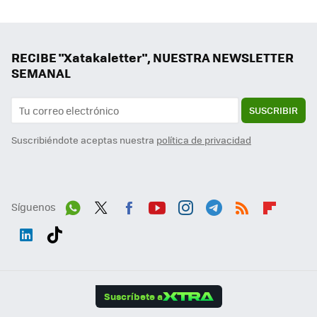
RECIBE "Xatakaletter", NUESTRA NEWSLETTER
SEMANAL
SUSCRIBIR
Suscribiéndote aceptas nuestra
política de privacidad
Síguenos
Wh
Twit
Fac
You
Inst
Tele
RSS
Flip
ats
ter
ebo
tub
agr
gra
boa
Link
Tikt
App
ok
e
am
m
rd
edI
ok
Suscríbete a
n