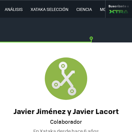
Suscríbete a
ANÁLISIS
XATAKA SELECCIÓN
CIENCIA
MOVILIDAD
Javier Jiménez y Javier Lacort
Colaborador
En Xataka desde
hace 6 años