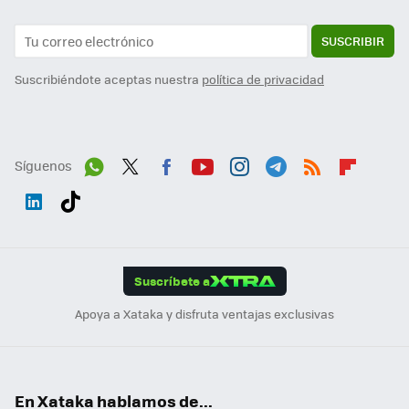
SUSCRIBIR
Suscribiéndote aceptas nuestra
política de privacidad
Síguenos
Wh
Twit
Fac
You
Inst
Tele
RSS
Flip
ats
ter
ebo
tub
agr
gra
boa
Link
Tikt
App
ok
e
am
m
rd
edI
ok
Suscríbete a
n
Apoya a Xataka y disfruta ventajas exclusivas
En Xataka hablamos de...