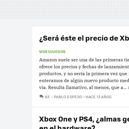
¿Será éste el precio de X
VIDEOJUEGOS
Amazon suele ser una de las primeras t
ofrece los precios y fechas de lanzamien
productos, y no sería la primera vez que
enteramos de algún nuevo producto med
vía. Resulta llamativo, al menos, que a...
COMENTARIOS
63
PABLO ESPESO
HACE 13 AÑOS
Xbox One y PS4, ¿almas 
en el hardware?