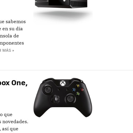
 que sabemos
e en su día
nsola de
componentes
R MÁS »
box One,
do que
s novedades.
 así que