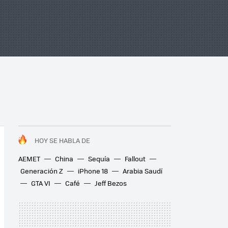
HOY SE HABLA DE
AEMET
China
Sequía
Fallout
Generación Z
iPhone 18
Arabia Saudí
GTA VI
Café
Jeff Bezos