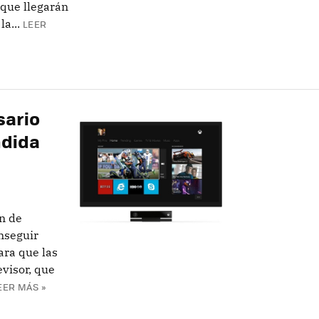
 que llegarán
a...
LEER
sario
ndida
n de
onseguir
ara que las
visor, que
EER MÁS »