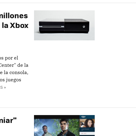
millones
 la Xbox
s por el
Center" de la
 la consola,
los juegos
S »
miar"