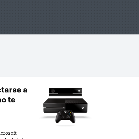
ctarse a
no te
crosoft