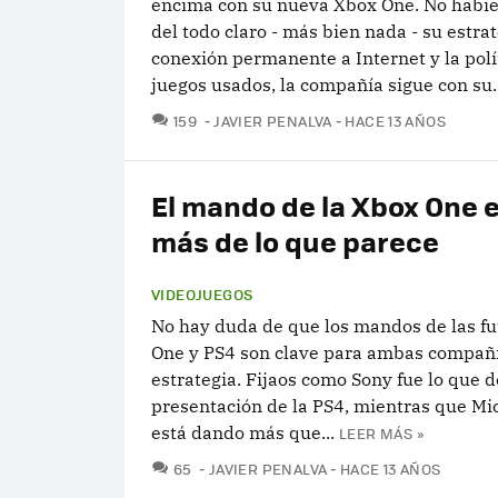
encima con su nueva Xbox One. No habi
del todo claro - más bien nada - su estrat
conexión permanente a Internet y la polít
juegos usados, la compañía sigue con su..
COMENTARIOS
159
JAVIER PENALVA
HACE 13 AÑOS
El mando de la Xbox One
más de lo que parece
VIDEOJUEGOS
No hay duda de que los mandos de las f
One y PS4 son clave para ambas compañí
estrategia. Fijaos como Sony fue lo que d
presentación de la PS4, mientras que Mic
está dando más que...
LEER MÁS »
COMENTARIOS
65
JAVIER PENALVA
HACE 13 AÑOS