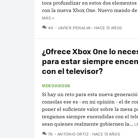
toca profundizar en estos dos elementos
con la nueva Xbox One. Nuevo mando de l
MÁS »
COMENTARIOS
44
JAVIER PENALVA
HACE 13 AÑOS
¿Ofrece Xbox One lo nece
para estar siempre ence
con el televisor?
VIDEOJUEGOS
Si hay un reto para esta nueva generació
consolas ese es - en mi opinión - el de c
poner el suficiente valor sobre la mesa p
tengamos siempre encendidas con el tele
sean quienes realmente gobiernen la...
L
COMENTARIOS
79
ANTONIO ORTIZ
HACE 13 AÑOS