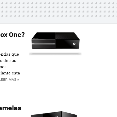
box One?
iendas que
to de sus
 nos
iante esta
LEER MÁS »
gemelas