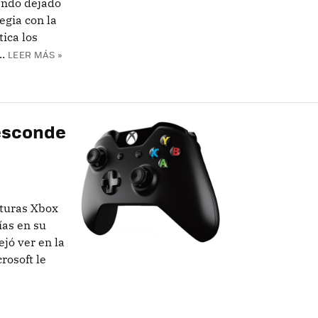
endo dejado
egia con la
ica los
.
LEER MÁS »
 esconde
uturas Xbox
as en su
ejó ver en la
rosoft le