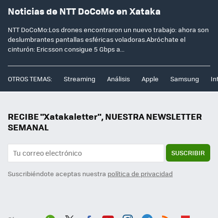
Noticias de NTT DoCoMo en Xataka
NTT DoCoMo:Los drones encontraron un nuevo trabajo: ahora son
deslumbrantes pantallas esféricas voladoras.Abróchate el
cinturón: Ericsson consigue 5 Gbps a...
OTROS TEMAS:
Streaming
Análisis
Apple
Samsung
In
RECIBE "Xatakaletter", NUESTRA NEWSLETTER
SEMANAL
SUSCRIBIR
Suscribiéndote aceptas nuestra
política de privacidad