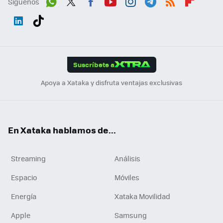
Síguenos
Wh
Twit
Fac
You
Inst
Tele
RSS
Flip
ats
ter
ebo
tub
agr
gra
boa
Link
Tikt
App
ok
e
am
m
rd
edI
ok
Suscríbete a
n
Apoya a Xataka y disfruta ventajas exclusivas
En Xataka hablamos de...
Streaming
Análisis
Espacio
Móviles
Energía
Xataka Movilidad
Apple
Samsung