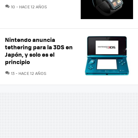
COMENTARIOS
10
HACE 12 AÑOS
Nintendo anuncia
tethering para la 3DS en
Japón, y solo es el
principio
COMENTARIOS
13
HACE 12 AÑOS