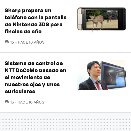
Sharp prepara un
teléfono con la pantalla
de Nintendo 3DS para
finales de año
COMENTARIOS
15
HACE 16 AÑOS
Sistema de control de
NTT DoCoMo basado en
el movimiento de
nuestros ojos y unos
auriculares
COMENTARIOS
13
HACE 16 AÑOS