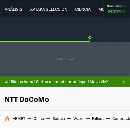
Suscríbete a
ANÁLISIS
XATAKA SELECCIÓN
CIENCIA
MOVILIDAD
🌿¡Últimas horas! Sorteo de robot cortacésped Mova ViAX
NTT DoCoMo
HOY SE HABLA DE
AEMET
China
Sequía
Waze
Fallout
Generaci