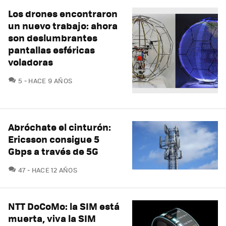
Los drones encontraron
un nuevo trabajo: ahora
son deslumbrantes
pantallas esféricas
voladoras
COMENTARIOS
5
HACE 9 AÑOS
Abróchate el cinturón:
Ericsson consigue 5
Gbps a través de 5G
COMENTARIOS
47
HACE 12 AÑOS
NTT DoCoMo: la SIM está
muerta, viva la SIM