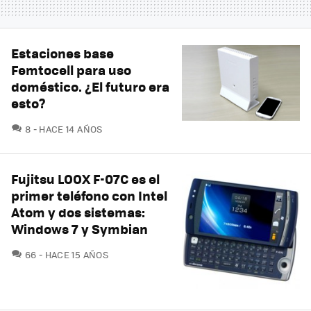
Estaciones base
Femtocell para uso
doméstico. ¿El futuro era
esto?
COMENTARIOS
8
HACE 14 AÑOS
Fujitsu LOOX F-07C es el
primer teléfono con Intel
Atom y dos sistemas:
Windows 7 y Symbian
COMENTARIOS
66
HACE 15 AÑOS