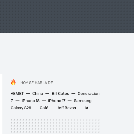
HOY SE HABLA DE
AEMET
China
Bill Gates
Generación
Z
iPhone 18
iPhone 17
Samsung
Galaxy S26
Café
Jeff Bezos
IA