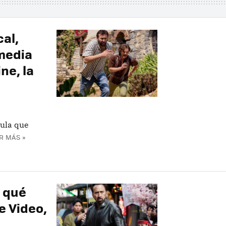
al,
omedia
ne, la
cula que
R MÁS »
 qué
e Video,