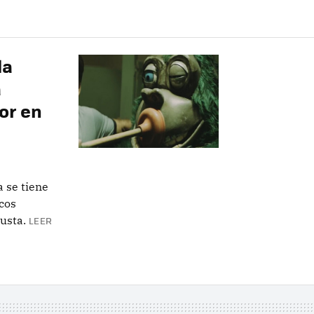
la
a
or en
 se tiene
cos
usta.
LEER