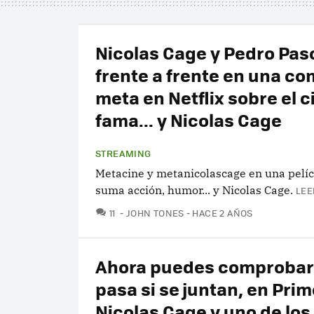
Nicolas Cage y Pedro Pasc
frente a frente en una c
meta en Netflix sobre el ci
fama... y Nicolas Cage
STREAMING
Metacine y metanicolascage en una pelí
suma acción, humor... y Nicolas Cage.
LEE
COMENTARIOS
11
JOHN TONES
HACE 2 AÑOS
Ahora puedes comprobar
pasa si se juntan, en Prim
Nicolas Cage y uno de los