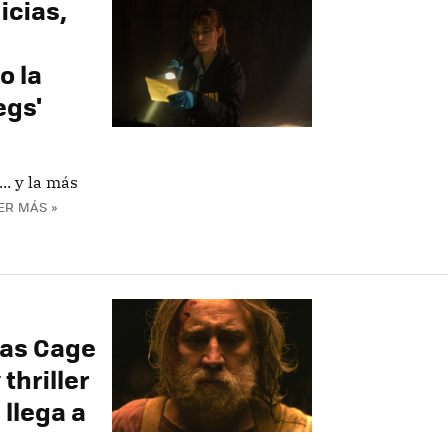
icias,
o la
egs'
. y la más
ER MÁS »
las Cage
thriller
llega a