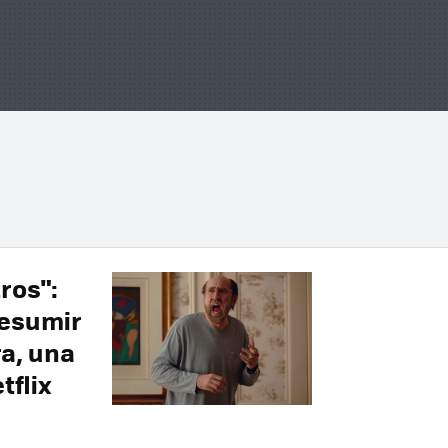
ros":
resumir
ra, una
tflix