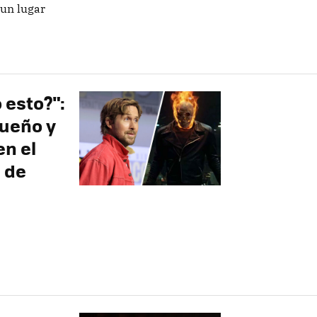
 un lugar
 esto?":
sueño y
en el
 de