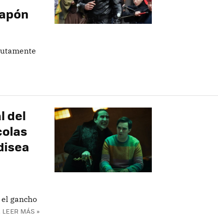
Japón
olutamente
l del
colas
disea
s el gancho
.
LEER MÁS »