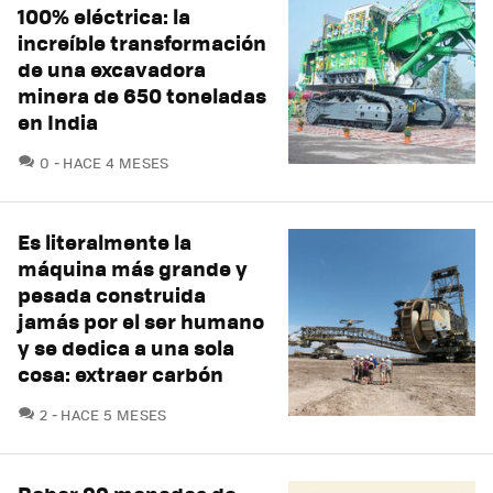
100% eléctrica: la
increíble transformación
de una excavadora
minera de 650 toneladas
en India
COMENTARIOS
0
HACE 4 MESES
Es literalmente la
máquina más grande y
pesada construida
jamás por el ser humano
y se dedica a una sola
cosa: extraer carbón
COMENTARIOS
2
HACE 5 MESES