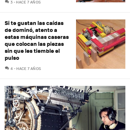
COMENTARIOS
3
HACE 7 AÑOS
Si te gustan las caídas
de dominó, atento a
estas máquinas caseras
que colocan las piezas
sin que les tiemble el
pulso
COMENTARIOS
4
HACE 7 AÑOS