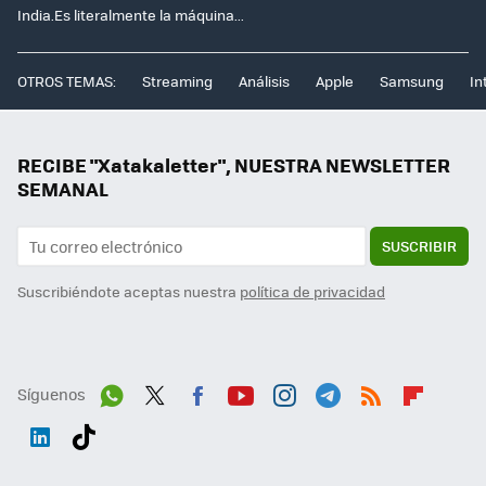
India.Es literalmente la máquina...
OTROS TEMAS:
Streaming
Análisis
Apple
Samsung
In
RECIBE "Xatakaletter", NUESTRA NEWSLETTER
SEMANAL
SUSCRIBIR
Suscribiéndote aceptas nuestra
política de privacidad
Síguenos
Wh
Twit
Fac
You
Inst
Tele
RSS
Flip
ats
ter
ebo
tub
agr
gra
boa
Link
Tikt