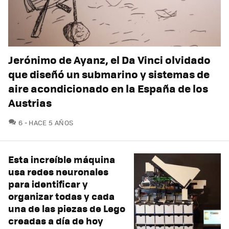
Jerónimo de Ayanz, el Da Vinci olvidado
que diseñó un submarino y sistemas de
aire acondicionado en la España de los
Austrias
COMENTARIOS
6
HACE 5 AÑOS
Esta increíble máquina
usa redes neuronales
para identificar y
organizar todas y cada
una de las piezas de Lego
creadas a día de hoy