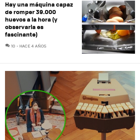
Hay una máquina capaz
de romper 39.000
huevos a la hora (y
observarla es
fascinante)
COMENTARIOS
10
HACE 4 AÑOS