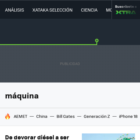
Suscríbete a
ANÁLISIS
XATAKA SELECCIÓN
CIENCIA
MOVILIDAD
máquina
HOY SE HABLA DE
AEMET
China
Bill Gates
Generación Z
iPhone 18
De devorar diésel a ser