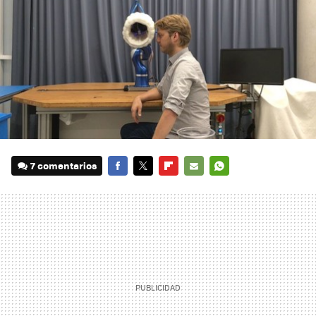
7 comentarios
FACEBOOK
TWITTER
FLIPBOARD
E-
WHATSAPP
MAIL