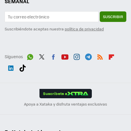
SEMANAL
SUSCRIBIR
Suscribiéndote aceptas nuestra
política de privacidad
Síguenos
Wh
Twit
Fac
You
Inst
Tele
RSS
Flip
ats
ter
ebo
tub
agr
gra
boa
Link
Tikt
App
ok
e
am
m
rd
edI
ok
Suscríbete a
n
Apoya a Xataka y disfruta ventajas exclusivas