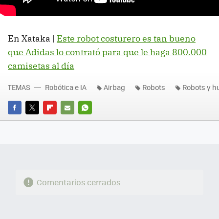
En Xataka |
Este robot costurero es tan bueno
que Adidas lo contrató para que le haga 800.000
camisetas al día
TEMAS
Robótica e IA
Airbag
Robots
Robots y 
FACEBOOK
TWITTER
FLIPBOARD
E-
WHATSAPP
MAIL
Comentarios cerrados