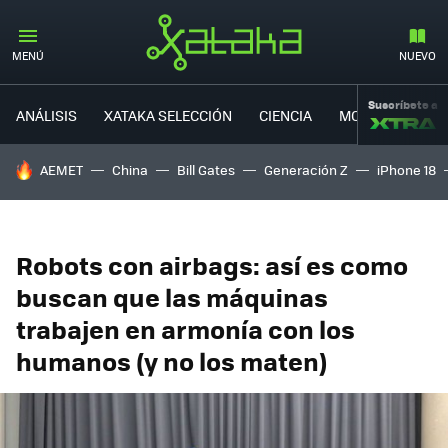
MENÚ
NUEVO
Suscríbete a
ANÁLISIS
XATAKA SELECCIÓN
CIENCIA
MOVILIDAD
HOY SE HABLA DE
AEMET
China
Bill Gates
Generación Z
iPhone 18
Robots con airbags: así es como
buscan que las máquinas
trabajen en armonía con los
humanos (y no los maten)