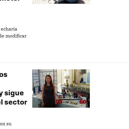
 echaría
de modificar
ños
y sigue
l sector
on su