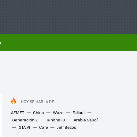
HOY SE HABLA DE
AEMET
China
Waze
Fallout
Generación Z
iPhone 18
Arabia Saudí
GTA VI
Café
Jeff Bezos