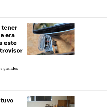
 tener
e era
ía este
trovisor
los grandes
 tuvo