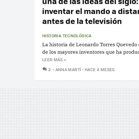
una de las ideas del siglo:
inventar el mando a dista
antes de la televisión
HISTORIA TECNOLÓGICA
La historia de Leonardo Torres Quevedo 
de los mayores inventores que ha produ
LEER MÁS »
COMENTARIOS
2
ANNA MARTÍ
HACE 4 MESES