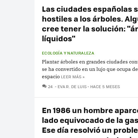
Las ciudades españolas 
hostiles a los árboles. Al
cree tener la solución: "á
líquidos"
ECOLOGÍA Y NATURALEZA
Plantar árboles en grandes ciudades co
se ha convertido en un lujo que ocupa 
espacio
LEER MÁS »
COMENTARIOS
24
EVA R. DE LUIS
HACE 5 MESES
En 1986 un hombre aparcó
lado equivocado de la gas
Ese día resolvió un prob