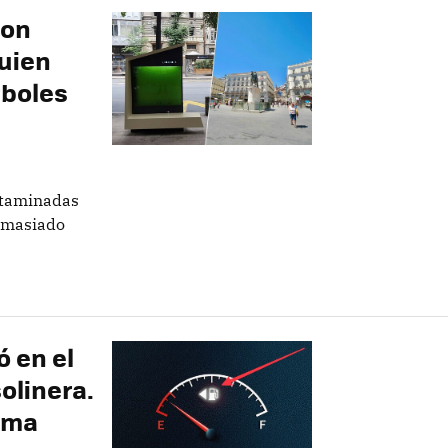
son
guien
rboles
ntaminadas
demasiado
 en el
olinera.
lema