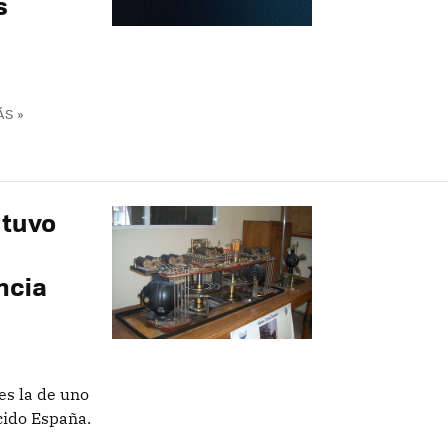
s
ÁS »
 tuvo
ncia
es la de uno
cido España.