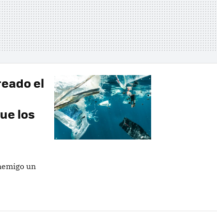
reado el
que los
enemigo un