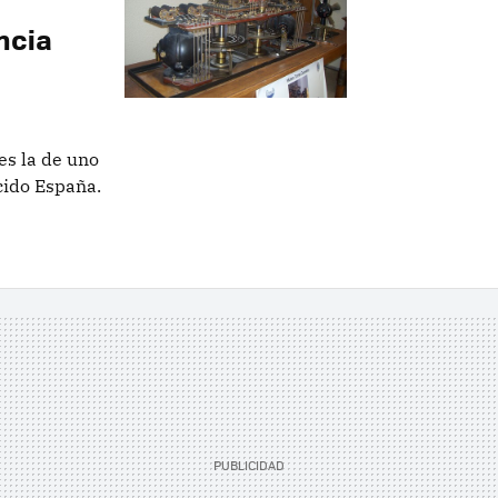
ncia
es la de uno
cido España.