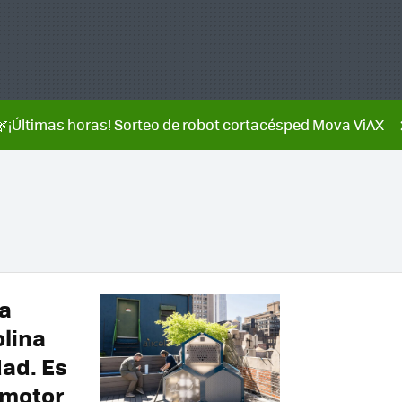
🌿¡Últimas horas! Sorteo de robot cortacésped Mova ViAX
a
lina
dad. Es
 motor