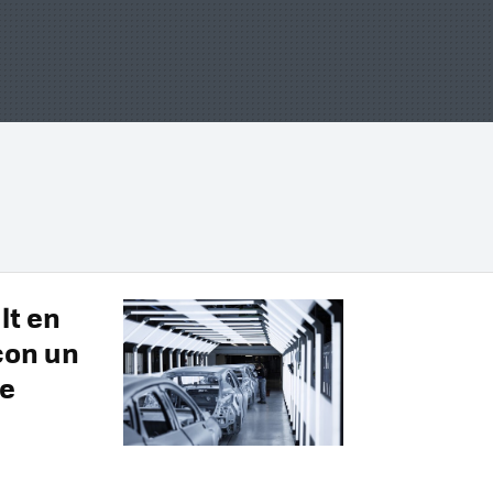
lt en
con un
de