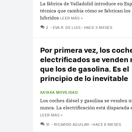
La fábrica de Valladolid introduce en Es
técnica que cambia cómo se fabrican los
híbridos
LEER MÁS »
COMENTARIOS
2
EVA R. DE LUIS
HACE 5 MESES
Por primera vez, los coch
electrificados se venden
que los de gasolina. Es el
principio de lo inevitable
XATAKA MOVILIDAD
Los coches diésel y gasolina se venden 
nunca. La electrificación está disparada
LEER MÁS »
COMENTARIOS
31
RICARDO AGUILAR
HACE 6 MESES