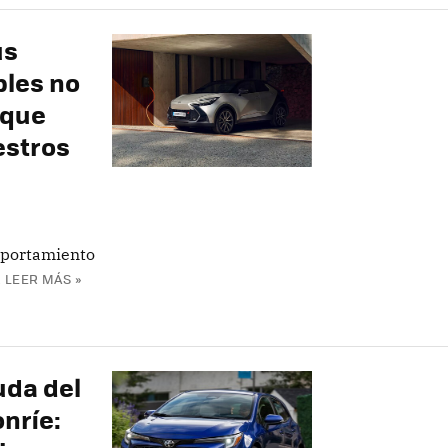
us
bles no
 que
estros
mportamiento
a
LEER MÁS »
da del
onríe: