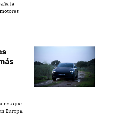
paña la
 motores
es
 más
menos que
 en Europa.