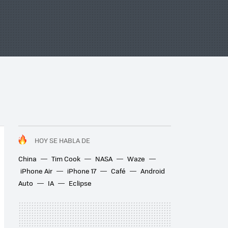
HOY SE HABLA DE
China
Tim Cook
NASA
Waze
iPhone Air
iPhone 17
Café
Android
Auto
IA
Eclipse