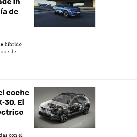
de in
ía de
he híbrido
tope de
el coche
-30. El
éctrico
das con el