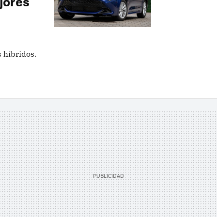
jores
s híbridos.