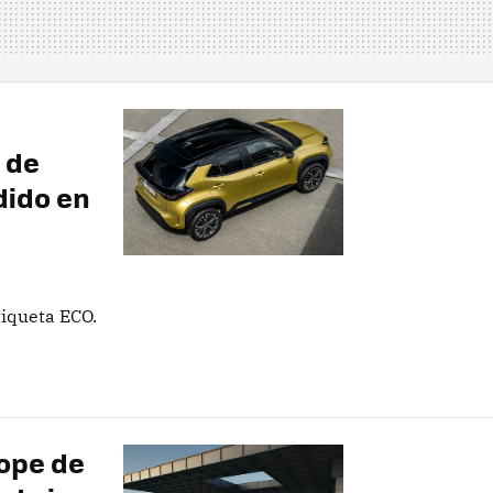
 de
dido en
tiqueta ECO.
tope de