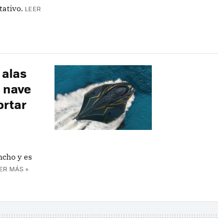
tativo.
LEER
 alas
e nave
ortar
ncho y es
ER MÁS »