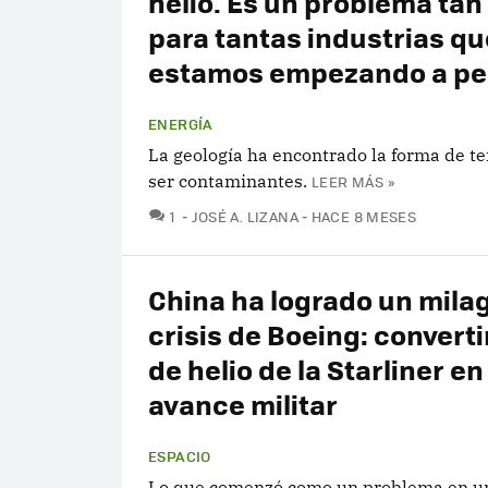
helio. Es un problema ta
para tantas industrias qu
estamos empezando a per
ENERGÍA
La geología ha encontrado la forma de te
ser contaminantes.
LEER MÁS »
COMENTARIOS
1
JOSÉ A. LIZANA
HACE 8 MESES
China ha logrado un milag
crisis de Boeing: converti
de helio de la Starliner e
avance militar
ESPACIO
Lo que comenzó como un problema en un