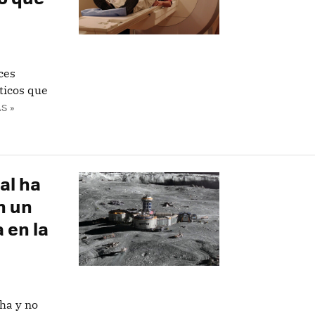
ces
ticos que
S »
al ha
n un
 en la
ha y no