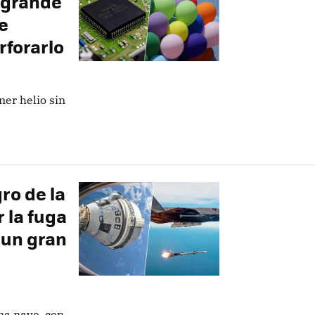
n grande
e
forarlo
ner helio sin
ro de la
r la fuga
n un gran
a nave, con