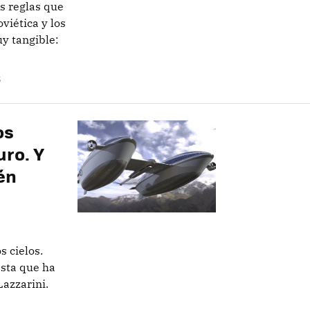
s reglas que
oviética y los
y tangible:
S
os
uro. Y
én
s cielos.
esta que ha
Lazzarini.