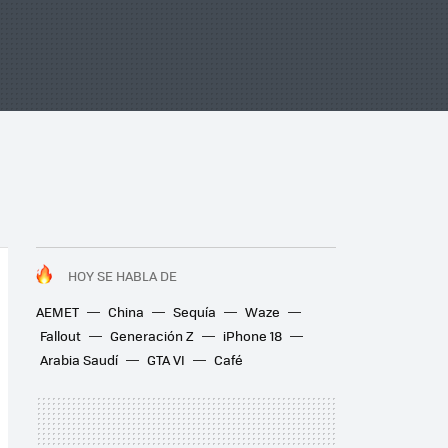
HOY SE HABLA DE
AEMET
China
Sequía
Waze
Fallout
Generación Z
iPhone 18
Arabia Saudí
GTA VI
Café