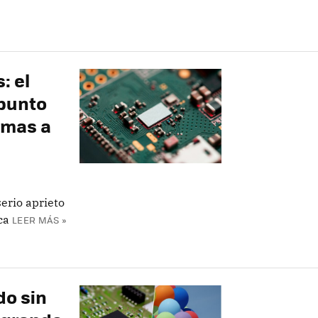
: el
 punto
emas a
serio aprieto
ca
LEER MÁS »
do sin