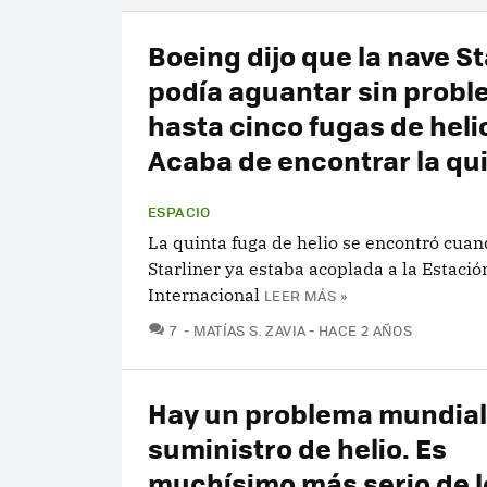
Boeing dijo que la nave St
podía aguantar sin prob
hasta cinco fugas de heli
Acaba de encontrar la qu
ESPACIO
La quinta fuga de helio se encontró cuan
Starliner ya estaba acoplada a la Estació
Internacional
LEER MÁS »
COMENTARIOS
7
MATÍAS S. ZAVIA
HACE 2 AÑOS
Hay un problema mundial
suministro de helio. Es
muchísimo más serio de l