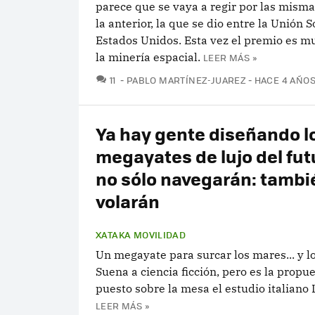
parece que se vaya a regir por las misma
la anterior, la que se dio entre la Unión S
Estados Unidos. Esta vez el premio es mu
la minería espacial.
LEER MÁS »
COMENTARIOS
11
PABLO MARTÍNEZ-JUAREZ
HACE 4 AÑO
Ya hay gente diseñando l
megayates de lujo del fut
no sólo navegarán: tambi
volarán
XATAKA MOVILIDAD
Un megayate para surcar los mares... y lo
Suena a ciencia ficción, pero es la propu
puesto sobre la mesa el estudio italiano 
LEER MÁS »