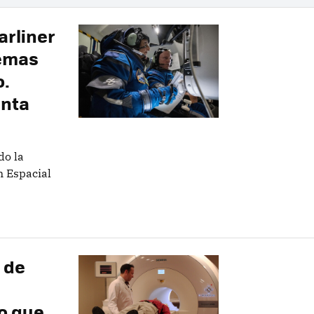
arliner
lemas
o.
inta
do la
n Espacial
 de
o que