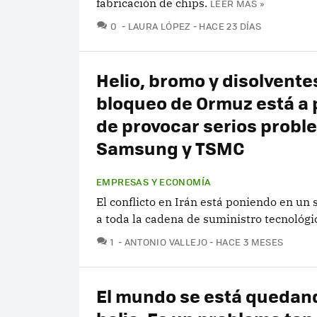
fabricación de chips.
LEER MÁS »
COMENTARIOS
0
LAURA LÓPEZ
HACE 23 DÍAS
Helio, bromo y disolventes
bloqueo de Ormuz está a
de provocar serios probl
Samsung y TSMC
EMPRESAS Y ECONOMÍA
El conflicto en Irán está poniendo en un 
a toda la cadena de suministro tecnológi
COMENTARIOS
1
ANTONIO VALLEJO
HACE 3 MESES
El mundo se está quedan