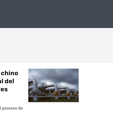
o chino
l del
res
el proceso de