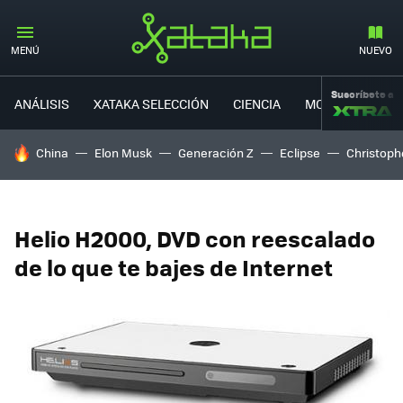
MENÚ
NUEVO
Suscríbete a
ANÁLISIS
XATAKA SELECCIÓN
CIENCIA
MOVILIDAD
HOY SE HABLA DE
China
Elon Musk
Generación Z
Eclipse
Christoph
Helio H2000, DVD con reescalado
de lo que te bajes de Internet