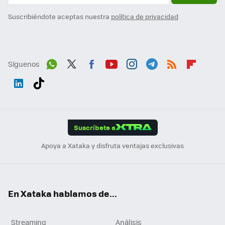
Suscribiéndote aceptas nuestra
política de privacidad
Síguenos
Wh
Twit
Fac
You
Inst
Tele
RSS
Flip
ats
ter
ebo
tub
agr
gra
boa
Link
Tikt
App
ok
e
am
m
rd
edI
ok
Suscríbete a
n
Apoya a Xataka y disfruta ventajas exclusivas
En Xataka hablamos de...
Streaming
Análisis