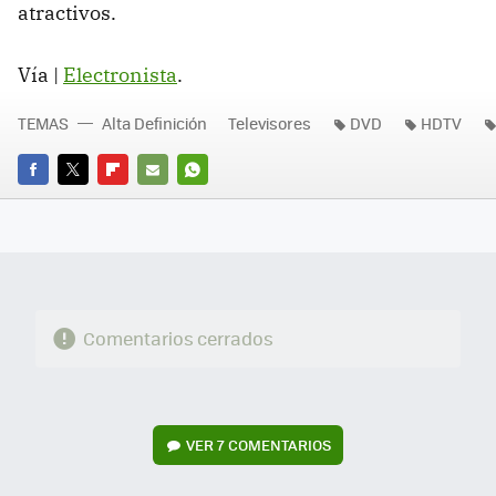
atractivos.
Vía |
Electronista
.
TEMAS
Alta Definición
Televisores
DVD
HDTV
FACEBOOK
TWITTER
FLIPBOARD
E-
WHATSAPP
MAIL
Comentarios cerrados
VER
7 COMENTARIOS