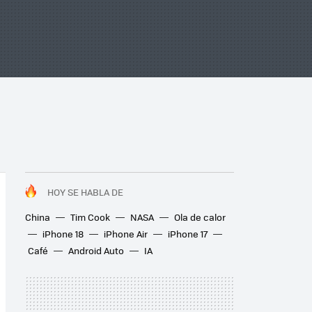
HOY SE HABLA DE
China
Tim Cook
NASA
Ola de calor
iPhone 18
iPhone Air
iPhone 17
Café
Android Auto
IA