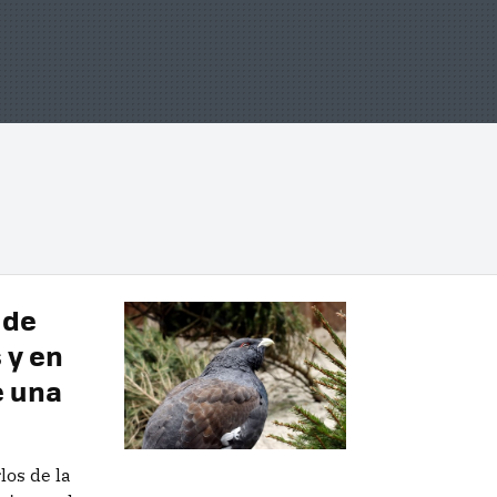
 de
 y en
e una
los de la