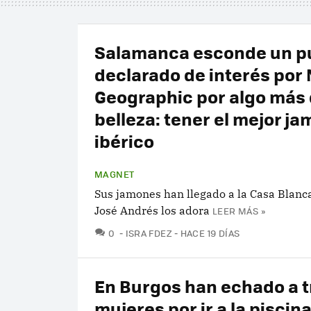
Salamanca esconde un p
declarado de interés por 
Geographic por algo más
belleza: tener el mejor j
ibérico
MAGNET
Sus jamones han llegado a la Casa Blanca
José Andrés los adora
LEER MÁS »
COMENTARIOS
0
ISRA FDEZ
HACE 19 DÍAS
En Burgos han echado a t
mujeres por ir a la piscin