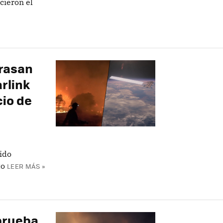
icieron el
rrasan
arlink
cio de
ido
to
LEER MÁS »
 prueba