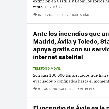
extinción en Castilla y León: los zorros h
resto
LEER MÁS »
COMENTARIOS
16
EVA R. DE LUIS
HACE 5 DÍAS
Ante los incendios que a
Madrid, Ávila y Toledo, St
apoya gratis con su servi
internet satelital
TELÉFONO MÓVIL
Son casi 100.000 los afectados que han s
evacuados o confinados hasta el momen
COMENTARIOS
0
ANTONIO VALLEJO
HACE 10 DÍAS
El incendio de Ávila es la