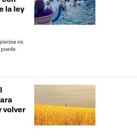
e la ley
piscina en
o puede
l
para
 volver