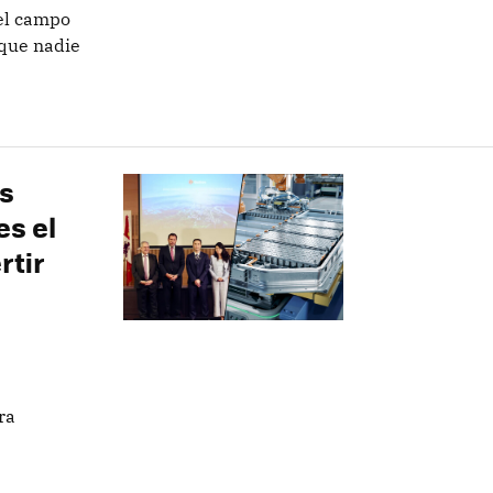
el campo
 que nadie
os
es el
rtir
s
ra