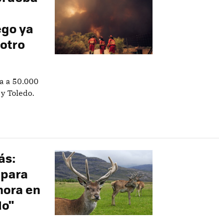
ego ya
 otro
a a 50.000
y Toledo.
ás:
 para
mora en
do"