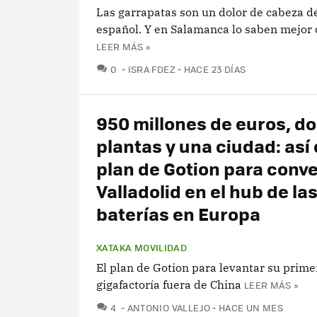
Las garrapatas son un dolor de cabeza d
español. Y en Salamanca lo saben mejor
LEER MÁS »
COMENTARIOS
0
ISRA FDEZ
HACE 23 DÍAS
950 millones de euros, d
plantas y una ciudad: así 
plan de Gotion para conve
Valladolid en el hub de la
baterías en Europa
XATAKA MOVILIDAD
El plan de Gotion para levantar su prime
gigafactoría fuera de China
LEER MÁS »
COMENTARIOS
4
ANTONIO VALLEJO
HACE UN MES