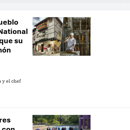
ueblo
National
 que su
amón
 y el chef
res
a con