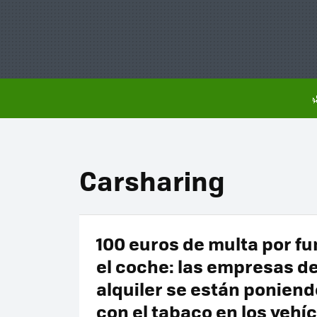
Carsharing
100 euros de multa por f
el coche: las empresas d
alquiler se están ponien
con el tabaco en los vehí