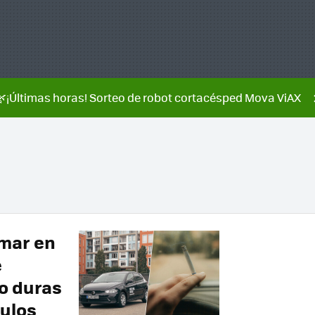
🌿¡Últimas horas! Sorteo de robot cortacésped Mova ViAX
umar en
e
do duras
culos