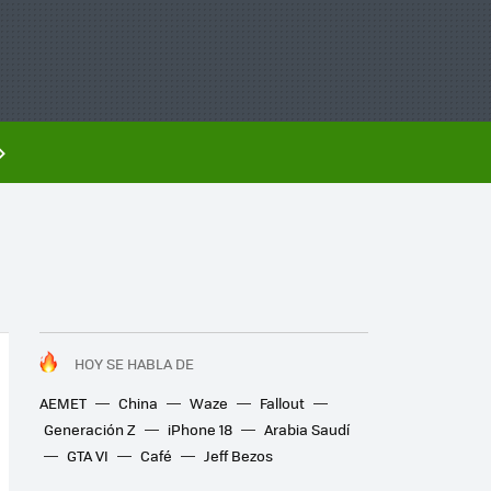
HOY SE HABLA DE
AEMET
China
Waze
Fallout
Generación Z
iPhone 18
Arabia Saudí
GTA VI
Café
Jeff Bezos