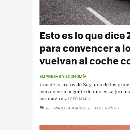
Esto es lo que dice
para convencer a l
vuelvan al coche c
EMPRESAS Y ECONOMÍA
Uno de los retos de Zity, uno de los pri
convencer a la gente de que es seguro u
coronavirus.
LEER MÁS »
COMENTARIOS
26
PABLO RODRÍGUEZ
HACE 6 AÑOS