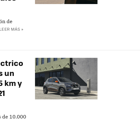
ión de
LEER MÁS »
éctrico
s un
5 km y
21
s de 10.000