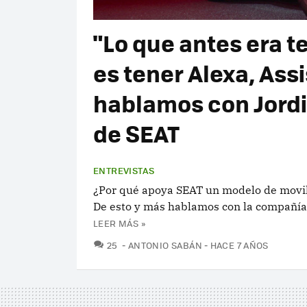
"Lo que antes era t
es tener Alexa, Ass
hablamos con Jordi 
de SEAT
ENTREVISTAS
¿Por qué apoya SEAT un modelo de movili
De esto y más hablamos con la compañía t
LEER MÁS »
COMENTARIOS
25
ANTONIO SABÁN
HACE 7 AÑOS