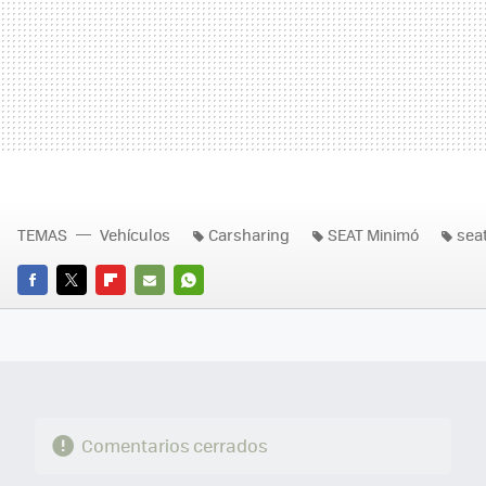
TEMAS
Vehículos
Carsharing
SEAT Minimó
sea
FACEBOOK
TWITTER
FLIPBOARD
E-
WHATSAPP
MAIL
Comentarios cerrados