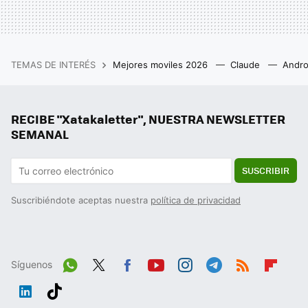
TEMAS DE INTERÉS
Mejores moviles 2026
Claude
Andro
RECIBE "Xatakaletter", NUESTRA NEWSLETTER
SEMANAL
SUSCRIBIR
Suscribiéndote aceptas nuestra
política de privacidad
Síguenos
Wh
Twit
Fac
You
Inst
Tele
RSS
Flip
ats
ter
ebo
tub
agr
gra
boa