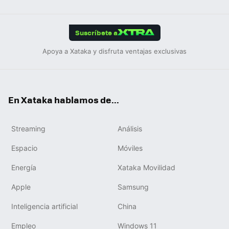
Link
Tikt
App
ok
e
am
m
rd
edIn
ok
Suscríbete a
Apoya a Xataka y disfruta ventajas exclusivas
En Xataka hablamos de...
Streaming
Análisis
Espacio
Móviles
Energía
Xataka Movilidad
Apple
Samsung
Inteligencia artificial
China
Empleo
Windows 11