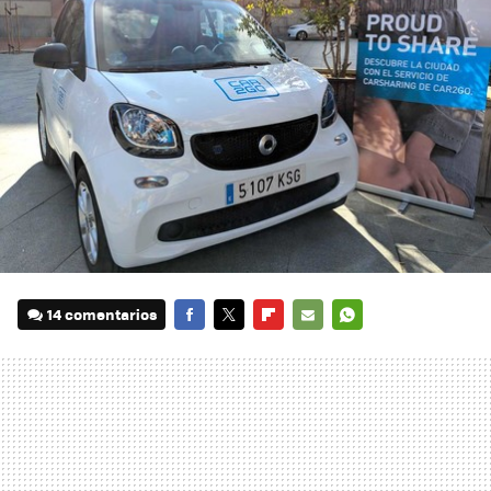
14 comentarios
FACEBOOK
TWITTER
FLIPBOARD
E-
WHATSAPP
MAIL