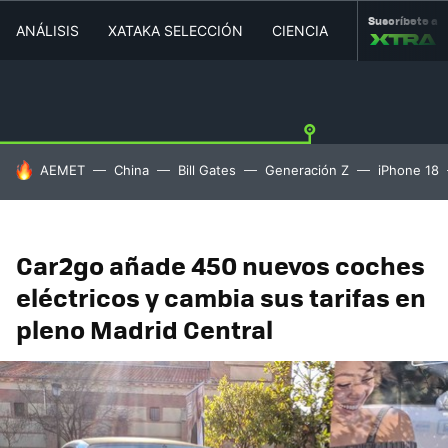
Suscríbete a
ANÁLISIS
XATAKA SELECCIÓN
CIENCIA
MOVILIDAD
HOY SE HABLA DE
AEMET
China
Bill Gates
Generación Z
iPhone 18
Car2go añade 450 nuevos coches
eléctricos y cambia sus tarifas en
pleno Madrid Central