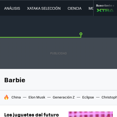
Suscríbete a
ANÁLISIS
XATAKA SELECCIÓN
CIENCIA
MOVILIDAD
Barbie
HOY SE HABLA DE
China
Elon Musk
Generación Z
Eclipse
Christop
Los juguetes del futuro