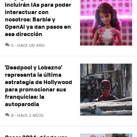
incluirán IAs para poder
interactuar con
nosotros: Barbie y
OpenAI ya dan pasos en
esa dirección
COMENTARIOS
5
HACE UN AÑO
'Deadpool y Lobezno'
representa la última
estrategia de Hollywood
para promocionar sus
franquicias: la
autoparodia
COMENTARIOS
8
HACE 2 AÑOS