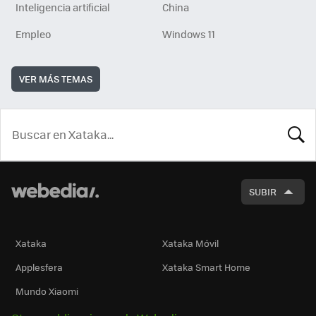
Inteligencia artificial
China
Empleo
Windows 11
VER MÁS TEMAS
BUSCA
SUBIR
Xataka
Xataka Móvil
Applesfera
Xataka Smart Home
Mundo Xiaomi