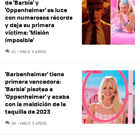
de 'Barbie' y
'Oppenheimer' se luce
con numerosos récords
y deja su primera
víctima: 'Misión
Imposible'
COMENTARIOS
22
HACE 3 AÑOS
'Barbenheimer' tiene
primera vencedora:
'Barbie' pisotea a
'Oppenheimer' y acaba
con la maldición de la
taquilla de 2023
COMENTARIOS
34
HACE 3 AÑOS