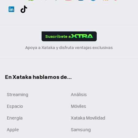
Wh
Twit
Fac
You
Inst
Tele
RSS
Flip
ats
ter
ebo
tub
agr
gra
boa
Link
Tikt
App
ok
e
am
m
rd
edI
ok
Suscríbete a
n
Apoya a Xataka y disfruta ventajas exclusivas
En Xataka hablamos de...
Streaming
Análisis
Espacio
Móviles
Energía
Xataka Movilidad
Apple
Samsung