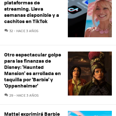
plataformas de
streaming. Lleva
semanas disponible y a
cachitos en TikTok
COMENTARIOS
32
HACE 3 AÑOS
Otro espectacular golpe
para las finanzas de
Disney: 'Haunted
Mansion' es arrollada en
taquilla por 'Barbie' y
'Oppenheimer'
COMENTARIOS
29
HACE 3 AÑOS
Mattel exprimirá Barbie