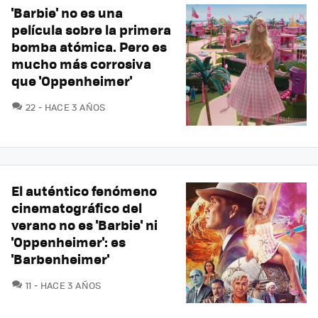
'Barbie' no es una
película sobre la primera
bomba atómica. Pero es
mucho más corrosiva
que 'Oppenheimer'
COMENTARIOS
22
HACE 3 AÑOS
El auténtico fenómeno
cinematográfico del
verano no es 'Barbie' ni
'Oppenheimer': es
'Barbenheimer'
COMENTARIOS
11
HACE 3 AÑOS