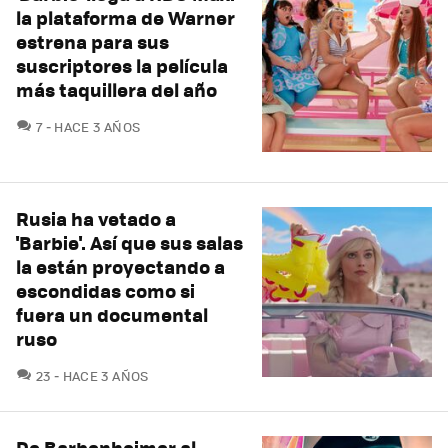
la plataforma de Warner
estrena para sus
suscriptores la película
más taquillera del año
COMENTARIOS
7
HACE 3 AÑOS
Rusia ha vetado a
'Barbie'. Así que sus salas
la están proyectando a
escondidas como si
fuera un documental
ruso
COMENTARIOS
23
HACE 3 AÑOS
De Barbenheimer al