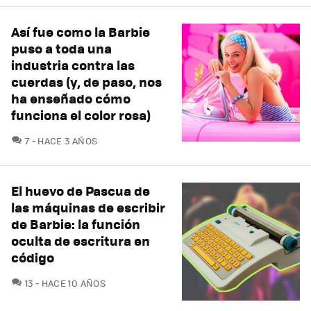
Así fue como la Barbie
puso a toda una
industria contra las
cuerdas (y, de paso, nos
ha enseñado cómo
funciona el color rosa)
COMENTARIOS
7
HACE 3 AÑOS
El huevo de Pascua de
las máquinas de escribir
de Barbie: la función
oculta de escritura en
código
COMENTARIOS
13
HACE 10 AÑOS