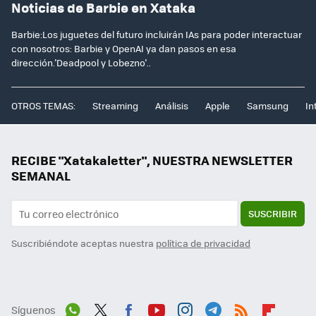
Noticias de Barbie en Xataka
Barbie:Los juguetes del futuro incluirán IAs para poder interactuar
con nosotros: Barbie y OpenAI ya dan pasos en esa
dirección.'Deadpool y Lobezno'..
OTROS TEMAS:
Streaming
Análisis
Apple
Samsung
In
RECIBE "Xatakaletter", NUESTRA NEWSLETTER
SEMANAL
SUSCRIBIR
Suscribiéndote aceptas nuestra
política de privacidad
Síguenos