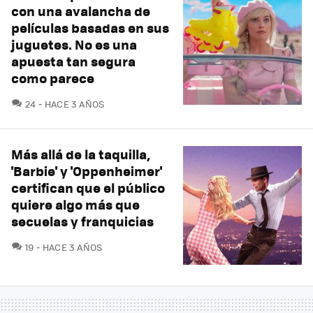
con una avalancha de
películas basadas en sus
juguetes. No es una
apuesta tan segura
como parece
COMENTARIOS
24
HACE 3 AÑOS
Más allá de la taquilla,
'Barbie' y 'Oppenheimer'
certifican que el público
quiere algo más que
secuelas y franquicias
COMENTARIOS
19
HACE 3 AÑOS