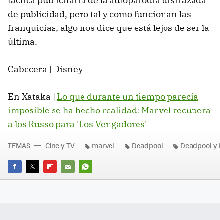
táctica publicitaria de la autoparodia disfrazada
de publicidad, pero tal y como funcionan las
franquicias, algo nos dice que está lejos de ser la
última.
Cabecera | Disney
En Xataka |
Lo que durante un tiempo parecía
imposible se ha hecho realidad: Marvel recupera
a los Russo para 'Los Vengadores'
TEMAS
Cine y TV
marvel
Deadpool
Deadpool y
FACEBOOK
TWITTER
FLIPBOARD
E-
WHATSAPP
MAIL