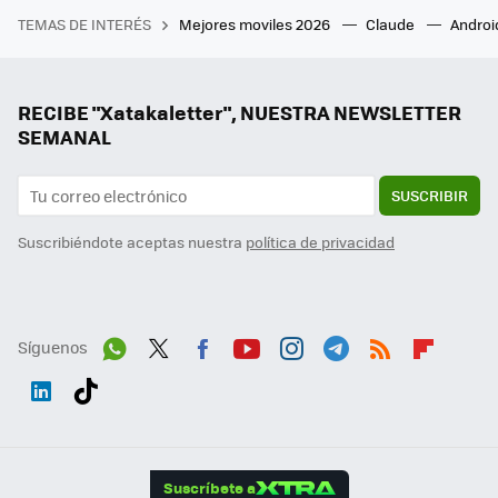
TEMAS DE INTERÉS
Mejores moviles 2026
Claude
Androi
RECIBE "Xatakaletter", NUESTRA NEWSLETTER
SEMANAL
SUSCRIBIR
Suscribiéndote aceptas nuestra
política de privacidad
Síguenos
Wh
Twit
Fac
You
Inst
Tele
RSS
Flip
ats
ter
ebo
tub
agr
gra
boa
Link
Tikt
App
ok
e
am
m
rd
edI
ok
Suscríbete a
n