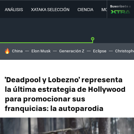
Suscríbete a
ANÁLISIS
XATAKA SELECCIÓN
CIENCIA
MOVILIDAD
HOY SE HABLA DE
China
Elon Musk
Generación Z
Eclipse
Christoph
'Deadpool y Lobezno' representa
la última estrategia de Hollywood
para promocionar sus
franquicias: la autoparodia