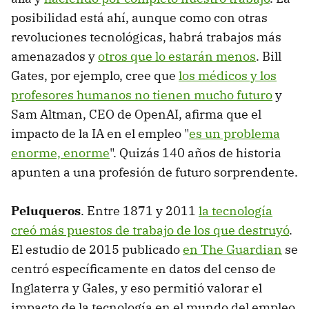
posibilidad está ahí, aunque como con otras
revoluciones tecnológicas, habrá trabajos más
amenazados y
otros que lo estarán menos
. Bill
Gates, por ejemplo, cree que
los médicos y los
profesores humanos no tienen mucho futuro
y
Sam Altman, CEO de OpenAI, afirma que el
impacto de la IA en el empleo "
es un problema
enorme, enorme
". Quizás 140 años de historia
apunten a una profesión de futuro sorprendente.
Peluqueros
. Entre 1871 y 2011
la tecnología
creó más puestos de trabajo de los que destruyó
.
El estudio de 2015 publicado
en The Guardian
se
centró específicamente en datos del censo de
Inglaterra y Gales, y eso permitió valorar el
impacto de la tecnología en el mundo del empleo.