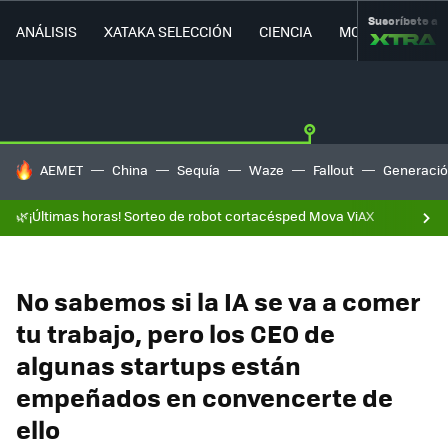
Suscríbete a
ANÁLISIS
XATAKA SELECCIÓN
CIENCIA
MOVILIDAD
HOY SE HABLA DE
AEMET
China
Sequía
Waze
Fallout
Generació
🌿¡Últimas horas! Sorteo de robot cortacésped Mova ViAX
No sabemos si la IA se va a comer
tu trabajo, pero los CEO de
algunas startups están
empeñados en convencerte de
ello