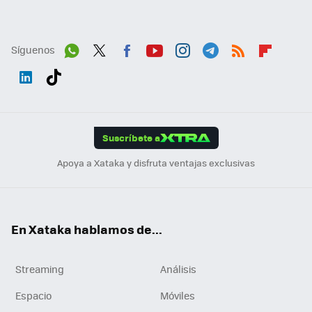
Síguenos
Wh
Twit
Fac
You
Inst
Tele
RSS
Flip
ats
ter
ebo
tub
agr
gra
boa
Link
Tikt
App
ok
e
am
m
rd
edI
ok
Suscríbete a
n
Apoya a Xataka y disfruta ventajas exclusivas
En Xataka hablamos de...
Streaming
Análisis
Espacio
Móviles