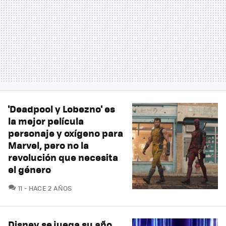
'Deadpool y Lobezno' es
la mejor película
personaje y oxígeno para
Marvel, pero no la
revolución que necesita
el género
COMENTARIOS
11
HACE 2 AÑOS
Disney se juega su año