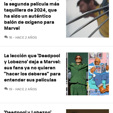
la segunda película más
taquillera de 2024, que
ha sido un auténtico
balón de oxígeno para
Marvel
COMENTARIOS
16
HACE 2 AÑOS
La lección que 'Deadpool
y Lobezno' deja a Marvel:
sus fans ya no quieren
"hacer los deberes" para
entender sus películas
COMENTARIOS
19
HACE 2 AÑOS
'Deadpool y Lobezno'