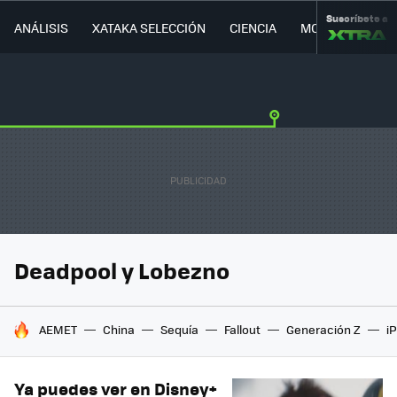
Suscríbete a
ANÁLISIS
XATAKA SELECCIÓN
CIENCIA
MOVILIDAD
Deadpool y Lobezno
HOY SE HABLA DE
AEMET
China
Sequía
Fallout
Generación Z
i
Ya puedes ver en Disney+