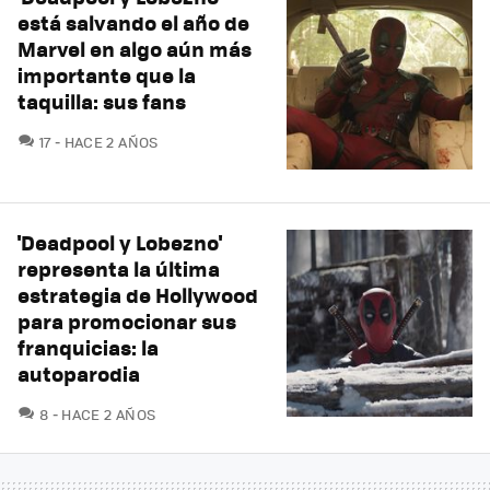
está salvando el año de
Marvel en algo aún más
importante que la
taquilla: sus fans
COMENTARIOS
17
HACE 2 AÑOS
'Deadpool y Lobezno'
representa la última
estrategia de Hollywood
para promocionar sus
franquicias: la
autoparodia
COMENTARIOS
8
HACE 2 AÑOS