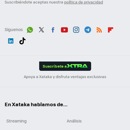
Suscribiéndote aceptas nuestra
política de privacidad
Síguenos
Wh
Twit
Fac
You
Inst
Tele
RSS
Flip
ats
ter
ebo
tub
agr
gra
boa
Link
Tikt
App
ok
e
am
m
rd
edI
ok
Suscríbete a
n
Apoya a Xataka y disfruta ventajas exclusivas
En Xataka hablamos de...
Streaming
Análisis