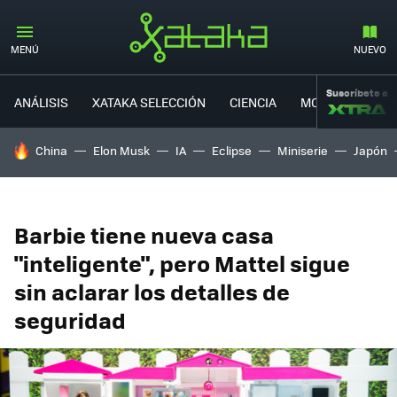
MENÚ
NUEVO
Suscríbete a
ANÁLISIS
XATAKA SELECCIÓN
CIENCIA
MOVILIDAD
HOY SE HABLA DE
China
Elon Musk
IA
Eclipse
Miniserie
Japón
Barbie tiene nueva casa
"inteligente", pero Mattel sigue
sin aclarar los detalles de
seguridad