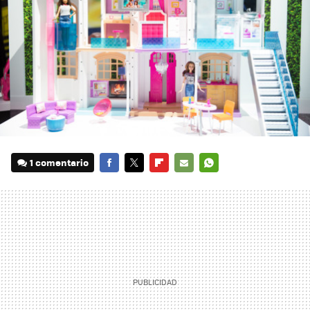
1 comentario
FACEBOOK
TWITTER
FLIPBOARD
E-
WHATSAPP
MAIL