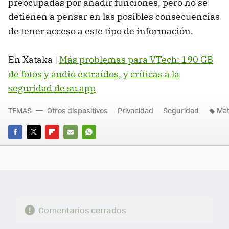
preocupadas por añadir funciones, pero no se
detienen a pensar en las posibles consecuencias
de tener acceso a este tipo de información.
En Xataka |
Más problemas para VTech: 190 GB
de fotos y audio extraídos, y críticas a la
seguridad de su app
TEMAS
Otros dispositivos
Privacidad
Seguridad
Mat
FACEBOOK
TWITTER
FLIPBOARD
E-
WHATSAPP
MAIL
Comentarios cerrados