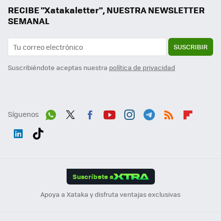
RECIBE "Xatakaletter", NUESTRA NEWSLETTER
SEMANAL
SUSCRIBIR
Suscribiéndote aceptas nuestra
política de privacidad
Síguenos
Wh
Twit
Fac
You
Inst
Tele
RSS
Flip
ats
ter
ebo
tub
agr
gra
boa
Link
Tikt
App
ok
e
am
m
rd
edI
ok
Suscríbete a
n
Apoya a Xataka y disfruta ventajas exclusivas