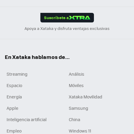
App
ok
e
am
m
rd
edI
ok
Suscríbete a
n
Apoya a Xataka y disfruta ventajas exclusivas
En Xataka hablamos de...
Streaming
Análisis
Espacio
Móviles
Energía
Xataka Movilidad
Apple
Samsung
Inteligencia artificial
China
Empleo
Windows 11