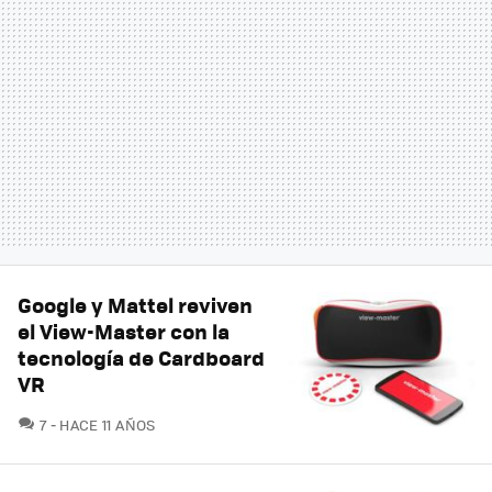
Google y Mattel reviven
el View-Master con la
tecnología de Cardboard
VR
COMENTARIOS
7
HACE 11 AÑOS