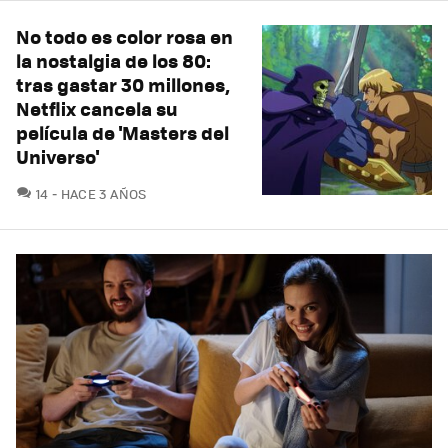
No todo es color rosa en
la nostalgia de los 80:
tras gastar 30 millones,
Netflix cancela su
película de 'Masters del
Universo'
COMENTARIOS
14
HACE 3 AÑOS