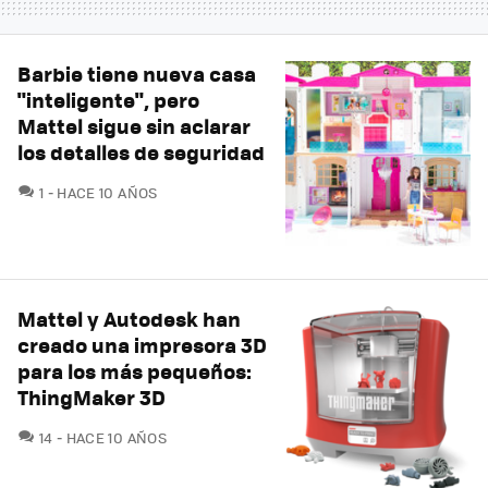
Barbie tiene nueva casa
"inteligente", pero
Mattel sigue sin aclarar
los detalles de seguridad
COMENTARIOS
1
HACE 10 AÑOS
Mattel y Autodesk han
creado una impresora 3D
para los más pequeños:
ThingMaker 3D
COMENTARIOS
14
HACE 10 AÑOS