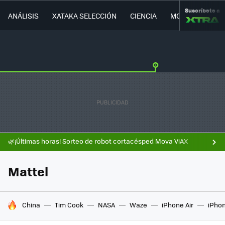
Suscríbete a
ANÁLISIS
XATAKA SELECCIÓN
CIENCIA
MOVILIDAD
🌿¡Últimas horas! Sorteo de robot cortacésped Mova ViAX
Mattel
HOY SE HABLA DE
China
Tim Cook
NASA
Waze
iPhone Air
iPhon