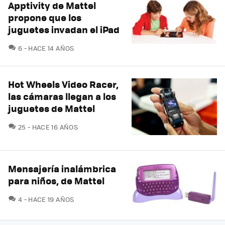
Apptivity de Mattel
propone que los
juguetes invadan el iPad
COMENTARIOS
6
HACE 14 AÑOS
Hot Wheels Video Racer,
las cámaras llegan a los
juguetes de Mattel
COMENTARIOS
25
HACE 16 AÑOS
Mensajería inalámbrica
para niños, de Mattel
COMENTARIOS
4
HACE 19 AÑOS