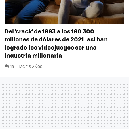
Del 'crack' de 1983 a los 180 300
millones de dólares de 2021: así han
logrado los videojuegos ser una
industria millonaria
COMENTARIOS
18
HACE 5 AÑOS