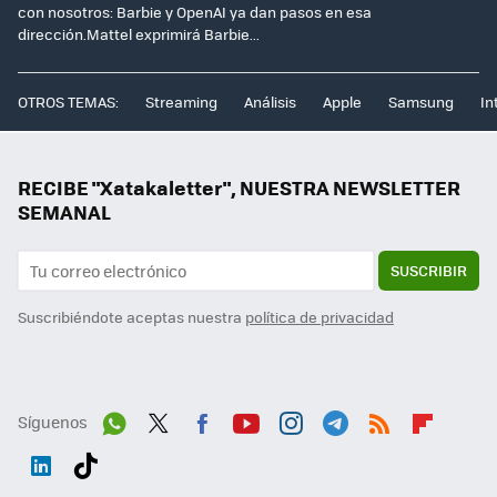
con nosotros: Barbie y OpenAI ya dan pasos en esa
dirección.Mattel exprimirá Barbie...
OTROS TEMAS:
Streaming
Análisis
Apple
Samsung
In
RECIBE "Xatakaletter", NUESTRA NEWSLETTER
SEMANAL
SUSCRIBIR
Suscribiéndote aceptas nuestra
política de privacidad
Síguenos
Wh
Twit
Fac
You
Inst
Tele
RSS
Flip
ats
ter
ebo
tub
agr
gra
boa
Link
Tikt