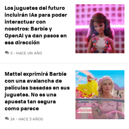
Los juguetes del futuro
incluirán IAs para poder
interactuar con
nosotros: Barbie y
OpenAI ya dan pasos en
esa dirección
COMENTARIOS
5
HACE UN AÑO
Mattel exprimirá Barbie
con una avalancha de
películas basadas en sus
juguetes. No es una
apuesta tan segura
como parece
COMENTARIOS
24
HACE 3 AÑOS