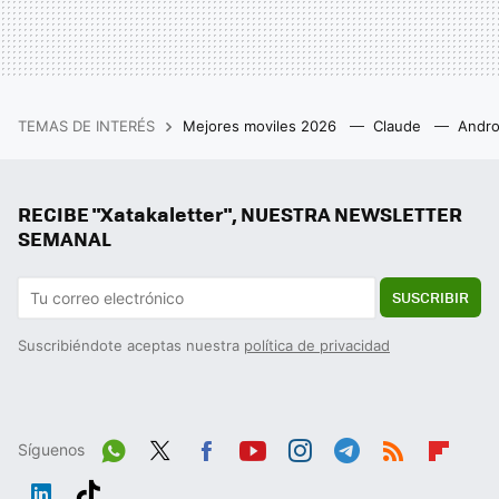
TEMAS DE INTERÉS
Mejores moviles 2026
Claude
Andro
RECIBE "Xatakaletter", NUESTRA NEWSLETTER
SEMANAL
SUSCRIBIR
Suscribiéndote aceptas nuestra
política de privacidad
Síguenos
Wh
Twit
Fac
You
Inst
Tele
RSS
Flip