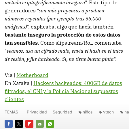
método criptográficamente inseguro
". Este tipo de
generadores "
son más propensos a producir
números repetidos (por ejemplo tras 65.000
imágenes)
", explicaba, algo que hacía también
bastante inseguro la protección de estos datos
tan sensibles
. Como slipstream/RoL comentaba
"
veamos, usa un cifrado malo, envía el hash en el inico
de sesión, y fue hackeado. Sí, no tiene buena pinta
".
Vía |
Motherboard
En Xataka |
Hackers hackeados: 400GB de datos
filtrados, el CNI y la Policía Nacional supuestos
clientes
TEMAS
Privacidad
Seguridad
niños
vtech
ha