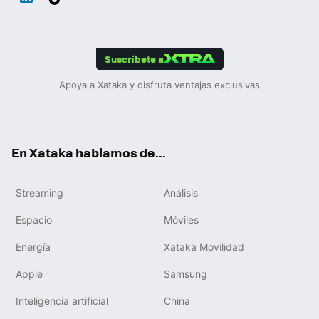
ats
ter
ebo
tub
agr
gra
boa
Link
Tikt
App
ok
e
am
m
rd
edIn
ok
Suscríbete a
Apoya a Xataka y disfruta ventajas exclusivas
En Xataka hablamos de...
Streaming
Análisis
Espacio
Móviles
Energía
Xataka Movilidad
Apple
Samsung
Inteligencia artificial
China