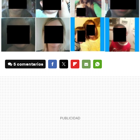
5 comentarios
FACEBOOK
TWITTER
FLIPBOARD
E-
WHATSAPP
MAIL