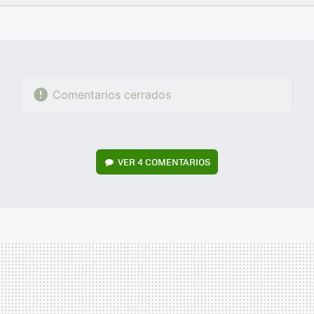
FACEBOOK
TWITTER
FLIPBOARD
E-
WHATSAPP
MAIL
Comentarios cerrados
VER
4 COMENTARIOS