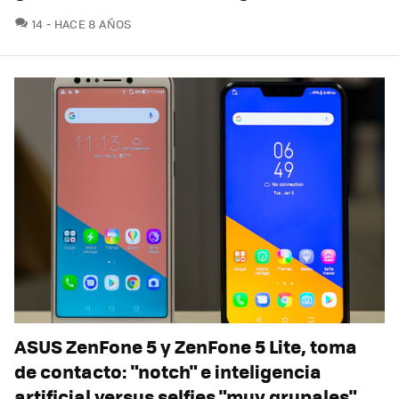
COMENTARIOS
14
HACE 8 AÑOS
ASUS ZenFone 5 y ZenFone 5 Lite, toma
de contacto: "notch" e inteligencia
artificial versus selfies "muy grupales"