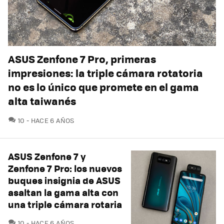
ASUS Zenfone 7 Pro, primeras
impresiones: la triple cámara rotatoria
no es lo único que promete en el gama
alta taiwanés
COMENTARIOS
10
HACE 6 AÑOS
ASUS Zenfone 7 y
Zenfone 7 Pro: los nuevos
buques insignia de ASUS
asaltan la gama alta con
una triple cámara rotaria
COMENTARIOS
10
HACE 6 AÑOS