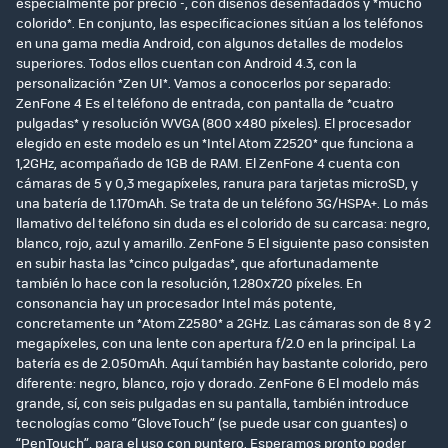
especialmente por precio -, con diseños desenfadados y *mucho
colorido*. En conjunto, las especificaciones sitúan a los teléfonos
en una gama media Android, con algunos detalles de modelos
superiores. Todos ellos cuentan con Android 4.3, con la
personalización *Zen UI*. Vamos a conocerlos por separado:
ZenFone 4 Es el teléfono de entrada, con pantalla de *cuatro
pulgadas* y resolución WVGA (800 x480 píxeles). El procesador
elegido en este modelo es un *Intel Atom Z2520* que funciona a
1,2GHz, acompañado de 1GB de RAM. El ZenFone 4 cuenta con
cámaras de 5 y 0,3 megapíxeles, ranura para tarjetas microSD, y
una batería de 1.170mAh. Se trata de un teléfono 3G/HSPA+. Lo más
llamativo del teléfono sin duda es el colorido de su carcasa: negro,
blanco, rojo, azul y amarillo. ZenFone 5 El siguiente paso consisten
en subir hasta las *cinco pulgadas*, que afortunadamente
también lo hace con la resolución, 1.280x720 píxeles. En
consonancia hay un procesador Intel más potente,
concretamente un *Atom Z2580* a 2GHz. Las cámaras son de 8 y 2
megapíxeles, con una lente con apertura f/2.0 en la principal. La
batería es de 2.050mAh. Aquí también hay bastante colorido, pero
diferente: negro, blanco, rojo y dorado. ZenFone 6 El modelo más
grande, sí, con seis pulgadas en su pantalla, también introduce
tecnologías como “GloveTouch” (se puede usar con guantes) o
“PenTouch”, para el uso con puntero. Esperamos pronto poder