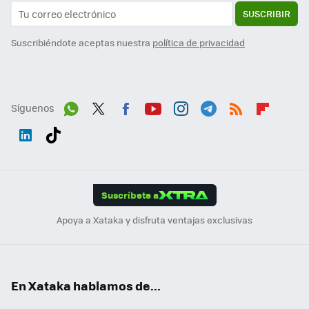
SUSCRIBIR
Suscribiéndote aceptas nuestra
política de privacidad
Síguenos
Wh
Twit
Fac
You
Inst
Tele
RSS
Flip
ats
ter
ebo
tub
agr
gra
boa
Link
Tikt
App
ok
e
am
m
rd
edI
ok
Suscríbete a
n
Apoya a Xataka y disfruta ventajas exclusivas
En Xataka hablamos de...