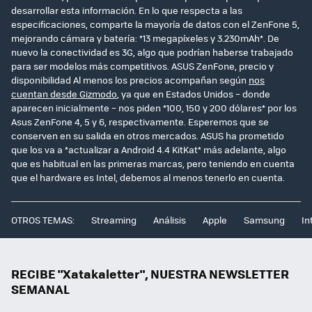
desarrollar esta información. En lo que respecta a las
especificaciones, comparte la mayoría de datos con el ZenFone 5,
mejorando cámara y batería: *13 megapíxeles y 3.230mAh*. De
nuevo la conectividad es 3G, algo que podrían haberse trabajado
para ser modelos más competitivos. ASUS ZenFone, precio y
disponibilidad Al menos los precios acompañan según
nos
cuentan desde Gizmodo
, ya que en Estados Unidos – donde
aparecen inicialmente – nos piden *100, 150 y 200 dólares* por los
Asus ZenFone 4, 5 y 6, respectivamente. Esperemos que se
conserven en su salida en otros mercados. ASUS ha prometido
que los va a *actualizar a Android 4.4 KitKat* más adelante, algo
que es habitual en las primeras marcas, pero teniendo en cuenta
que el hardware es Intel, debemos al menos tenerlo en cuenta.
OTROS TEMAS:
Streaming
Análisis
Apple
Samsung
In
RECIBE "Xatakaletter", NUESTRA NEWSLETTER
SEMANAL