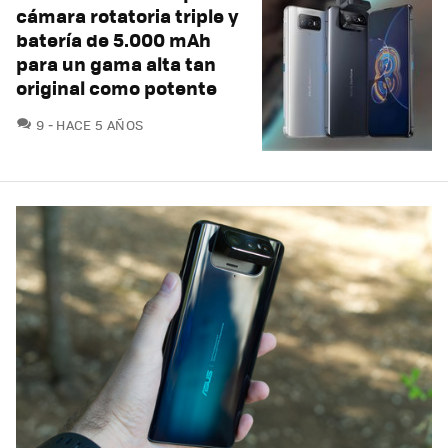
cámara rotatoria triple y
batería de 5.000 mAh
para un gama alta tan
original como potente
COMENTARIOS
9
HACE 5 AÑOS