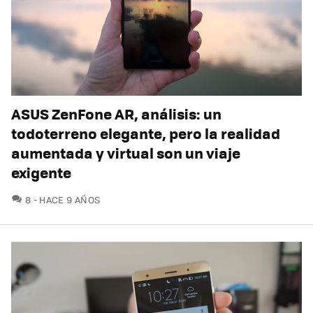
ASUS ZenFone AR, análisis: un
todoterreno elegante, pero la realidad
aumentada y virtual son un viaje
exigente
COMENTARIOS
8
HACE 9 AÑOS