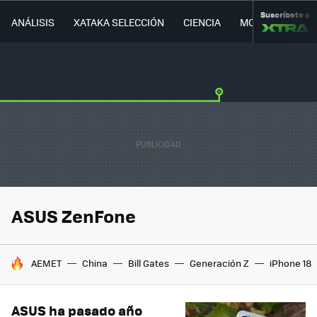
Suscríbete a
ANÁLISIS
XATAKA SELECCIÓN
CIENCIA
MOVILIDAD
ASUS ZenFone
HOY SE HABLA DE
AEMET
China
Bill Gates
Generación Z
iPhone 18
ASUS ha pasado año