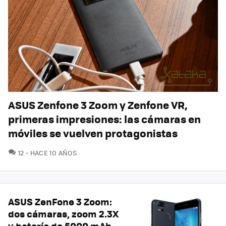
ASUS Zenfone 3 Zoom y Zenfone VR,
primeras impresiones: las cámaras en
móviles se vuelven protagonistas
COMENTARIOS
12
HACE 10 AÑOS
ASUS ZenFone 3 Zoom:
dos cámaras, zoom 2.3X
y batería de 5000 mAh