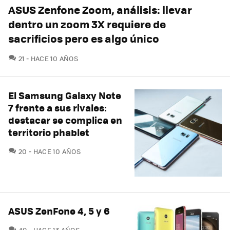
ASUS Zenfone Zoom, análisis: llevar
dentro un zoom 3X requiere de
sacrificios pero es algo único
COMENTARIOS
21
HACE 10 AÑOS
El Samsung Galaxy Note
7 frente a sus rivales:
destacar se complica en
territorio phablet
COMENTARIOS
20
HACE 10 AÑOS
ASUS ZenFone 4, 5 y 6
COMENTARIOS
49
HACE 13 AÑOS