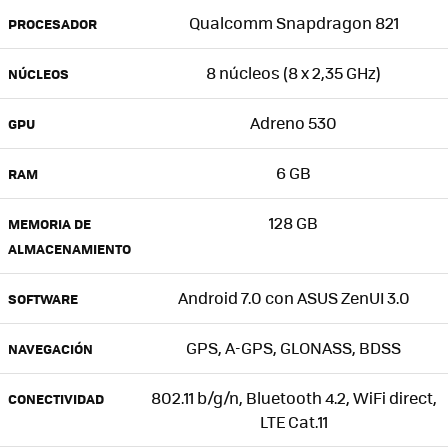
Qualcomm Snapdragon 821
PROCESADOR
8 núcleos (8 x 2,35 GHz)
NÚCLEOS
Adreno 530
GPU
6 GB
RAM
128 GB
MEMORIA DE
ALMACENAMIENTO
Android 7.0 con ASUS ZenUI 3.0
SOFTWARE
GPS, A-GPS, GLONASS, BDSS
NAVEGACIÓN
802.11 b/g/n, Bluetooth 4.2, WiFi direct,
CONECTIVIDAD
LTE Cat.11