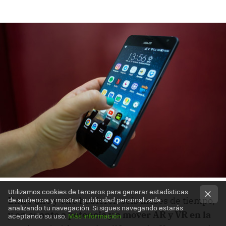
Utilizamos cookies de terceros para generar estadísticas
Entre uno y otro hubieron seis meses de tiempo,
de audiencia y mostrar publicidad personalizada
analizando tu navegación. Si sigues navegando estarás
y
en cuanto a potencia y a mover AR y VR en la
aceptando su uso.
Más información