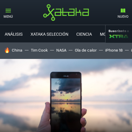
MENÚ
NUEVO
Suscríbete a
ANÁLISIS
XATAKA SELECCIÓN
CIENCIA
MOVILIDAD
HOY SE HABLA DE
China
Tim Cook
NASA
Ola de calor
iPhone 18