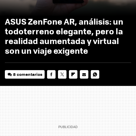
ASUS ZenFone AR, análisis: un
todoterreno elegante, pero la
realidad aumentada y virtual
son un viaje exigente
8 comentarios
FACEBOOK
TWITTER
FLIPBOARD
E-
WHATSAPP
MAIL