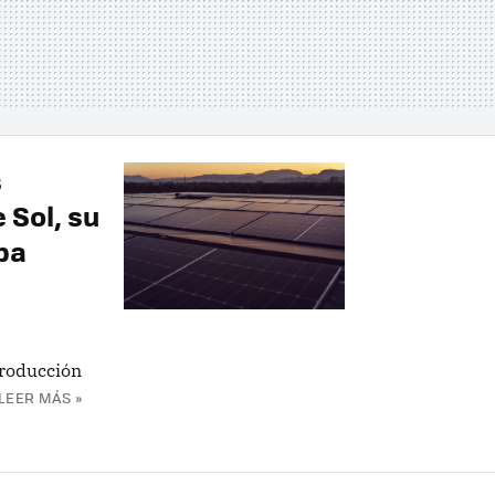
s
 Sol, su
ba
producción
LEER MÁS »