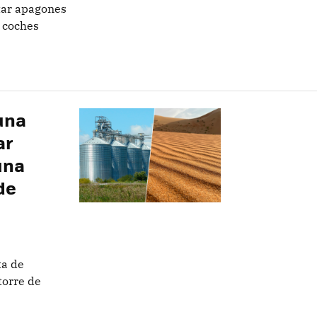
itar apagones
n coches
una
ar
una
de
ta de
torre de