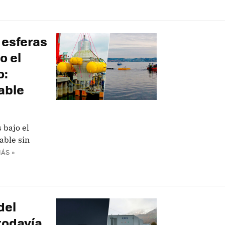
 esferas
o el
o:
able
 bajo el
able sin
ÁS »
del
todavía