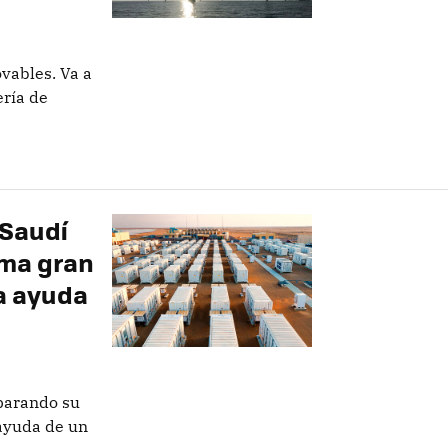
vables. Va a
ría de
 Saudí
ima gran
a ayuda
eparando su
ayuda de un