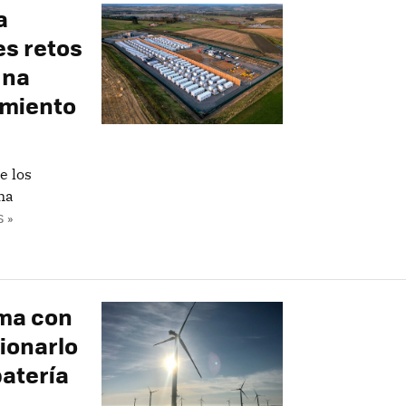
a
es retos
una
miento
e los
na
 »
ema con
cionarlo
atería