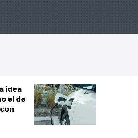
a idea
o el de
 con