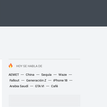
HOY SE HABLA DE
AEMET
China
Sequía
Waze
Fallout
Generación Z
iPhone 18
Arabia Saudí
GTA VI
Café