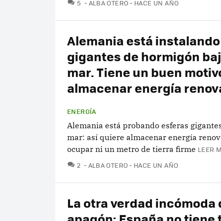
COMENTARIOS
5
ALBA OTERO
HACE UN AÑO
Alemania está instalando
gigantes de hormigón baj
mar. Tiene un buen motiv
almacenar energía renov
ENERGÍA
Alemania está probando esferas gigantes
mar: así quiere almacenar energía renov
ocupar ni un metro de tierra firme
LEER M
COMENTARIOS
2
ALBA OTERO
HACE UN AÑO
La otra verdad incómoda 
apagón: España no tiene 