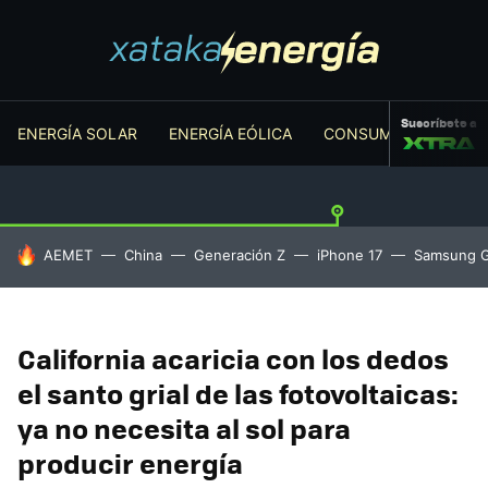
Suscríbete a
ENERGÍA SOLAR
ENERGÍA EÓLICA
CONSUMO ENERGÉTI
HOY SE HABLA DE
AEMET
China
Generación Z
iPhone 17
Samsung G
California acaricia con los dedos
el santo grial de las fotovoltaicas:
ya no necesita al sol para
producir energía