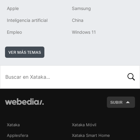
Apple
Samsung
Inteligencia artificial
China
Empleo
Windows 11
VER MÁS TEMAS
BUSCA
SUBIR
Xataka
Xataka Móvil
Applesfera
Xataka Smart Home