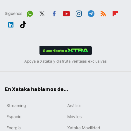
Síguenos
Wh
Twit
Fac
You
Inst
Tele
RSS
Flip
ats
ter
ebo
tub
agr
gra
boa
Link
Tikt
App
ok
e
am
m
rd
edIn
ok
Suscríbete a
Apoya a Xataka y disfruta ventajas exclusivas
En Xataka hablamos de...
Streaming
Análisis
Espacio
Móviles
Energía
Xataka Movilidad