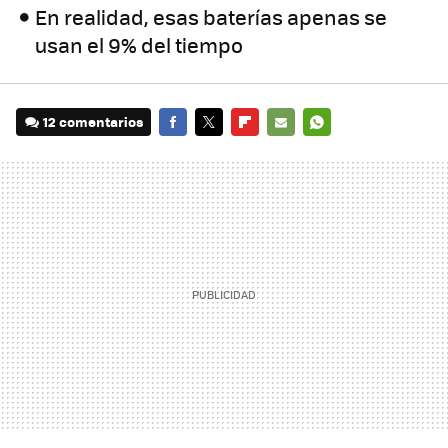
En realidad, esas baterías apenas se
usan el 9% del tiempo
12 comentarios
FACEBOOK
TWITTER
FLIPBOARD
E-
WHATSAPP
MAIL