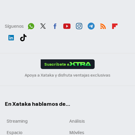
Síguenos
Wh
Twit
Fac
You
Inst
Tele
RSS
Flip
ats
ter
ebo
tub
agr
gra
boa
Link
Tikt
App
ok
e
am
m
rd
edI
ok
Suscríbete a
n
Apoya a Xataka y disfruta ventajas exclusivas
En Xataka hablamos de...
Streaming
Análisis
Espacio
Móviles