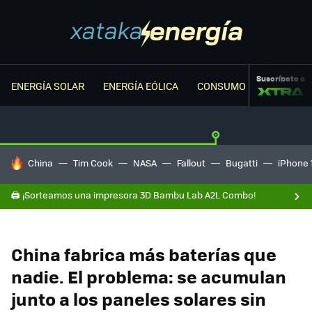
Suscríbete a
ENERGÍA SOLAR
ENERGÍA EÓLICA
CONSUMO ENERGÉTICO
HOY SE HABLA DE
China
Tim Cook
NASA
Fallout
Bugatti
iPhone 
🖨️ ¡Sorteamos una impresora 3D Bambu Lab A2L Combo!
China fabrica más baterías que
nadie. El problema: se acumulan
junto a los paneles solares sin