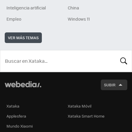
Inteligencia artificial
China
Empleo
Windows 11
VER MÁS TEMAS
BUSCA
SUBIR
Xataka
Xataka Móvil
Applesfera
Xataka Smart Home
Mundo Xiaomi