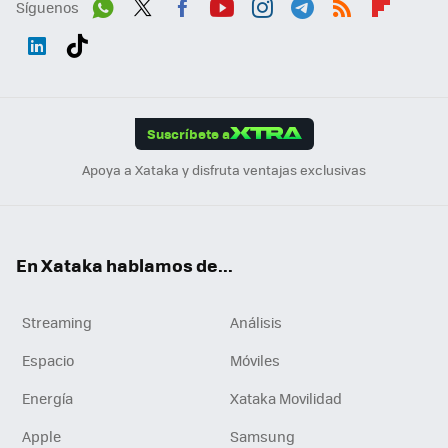
Síguenos
Wh
Twit
Fac
You
Inst
Tele
RSS
Flip
ats
ter
ebo
tub
agr
gra
boa
Link
Tikt
App
ok
e
am
m
rd
edI
ok
Suscríbete a
n
Apoya a Xataka y disfruta ventajas exclusivas
En Xataka hablamos de...
Streaming
Análisis
Espacio
Móviles
Energía
Xataka Movilidad
Apple
Samsung