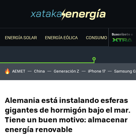
Suscríbete a
ENERGÍA SOLAR
ENERGÍA EÓLICA
CONSUMO ENERGÉTICO
HOY SE HABLA DE
AEMET
China
Generación Z
iPhone 17
Samsung G
Alemania está instalando esferas
gigantes de hormigón bajo el mar.
Tiene un buen motivo: almacenar
energía renovable