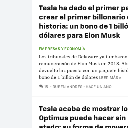
Tesla ha dado el primer p
crear el primer billonario 
historia: un bono de 1 bill
dólares para Elon Musk
EMPRESAS Y ECONOMÍA
Los tribunales de Delaware ya tumbaron
remuneración de Elon Musk en 2018. Aho
devuelto la apuesta con un paquete histó
bono de 1 billón de dólares
LEER MÁS »
COMENTARIOS
15
RUBÉN ANDRÉS
HACE UN AÑO
Tesla acaba de mostrar l
Optimus puede hacer sin 
atado: su forma de mover