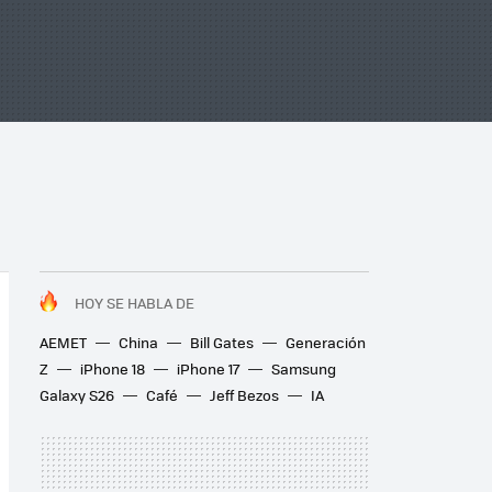
HOY SE HABLA DE
AEMET
China
Bill Gates
Generación
Z
iPhone 18
iPhone 17
Samsung
Galaxy S26
Café
Jeff Bezos
IA