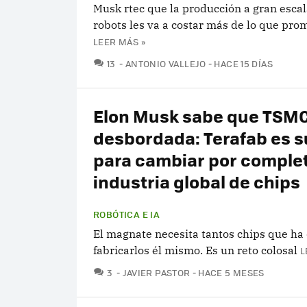
Musk rtec que la producción a gran escal
robots les va a costar más de lo que pro
LEER MÁS »
COMENTARIOS
13
ANTONIO VALLEJO
HACE 15 DÍAS
Elon Musk sabe que TSMC
desbordada: Terafab es s
para cambiar por complet
industria global de chips
ROBÓTICA E IA
El magnate necesita tantos chips que ha
fabricarlos él mismo. Es un reto colosal
L
COMENTARIOS
3
JAVIER PASTOR
HACE 5 MESES