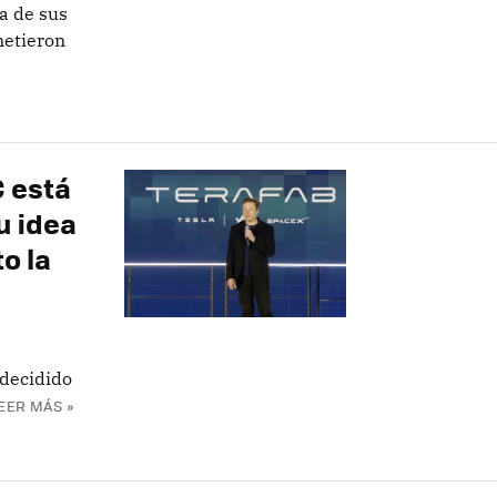
a de sus
metieron
 está
u idea
o la
 decidido
EER MÁS »