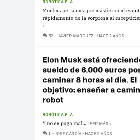
ROBÓTICA E IA
Muchas personas que asistieron al even
rápidamente de la sorpresa al esceptici
»
COMENTARIOS
32
JAVIER MARQUEZ
HACE 2 AÑOS
Elon Musk está ofreciend
sueldo de 6.000 euros po
caminar 8 horas al día. El
objetivo: enseñar a camin
robot
ROBÓTICA E IA
Y no se paga mal...
LEER MÁS »
COMENTARIOS
1
JOSE GARCÍA
HACE 2 AÑOS