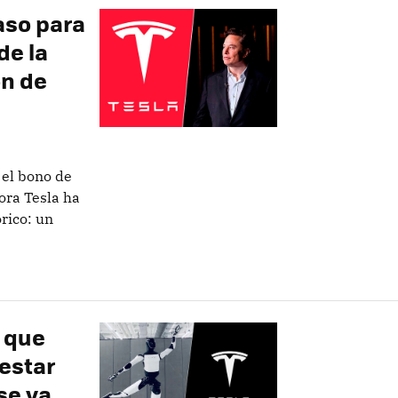
aso para
de la
ón de
 el bono de
ra Tesla ha
rico: un
o que
estar
se ya