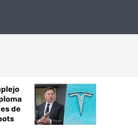
plejo
sploma
 es de
bots