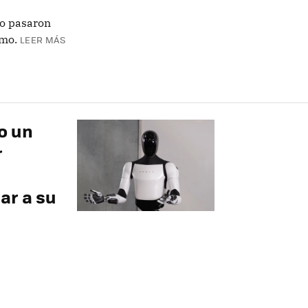
to pasaron
smo.
LEER MÁS
o un
r
ar a su