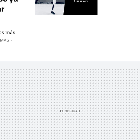
ar
os más
 MÁS »