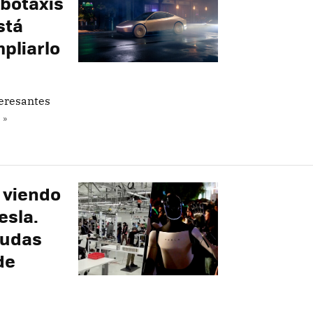
obotaxis
stá
pliarlo
teresantes
 »
 viendo
esla.
dudas
de