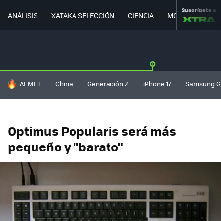
Suscríbete a
ANÁLISIS
XATAKA SELECCIÓN
CIENCIA
MOVILIDAD
HOY SE HABLA DE
AEMET
China
Generación Z
iPhone 17
Samsung G
Optimus Popularis será más
pequeño y "barato"