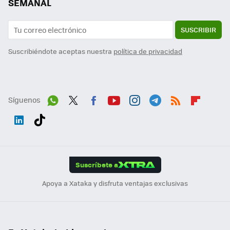
SEMANAL
SUSCRIBIR
Suscribiéndote aceptas nuestra
política de privacidad
Síguenos
Wh
Twit
Fac
You
Inst
Tele
RSS
Flip
ats
ter
ebo
tub
agr
gra
boa
Link
Tikt
App
ok
e
am
m
rd
edI
ok
Suscríbete a
n
Apoya a Xataka y disfruta ventajas exclusivas