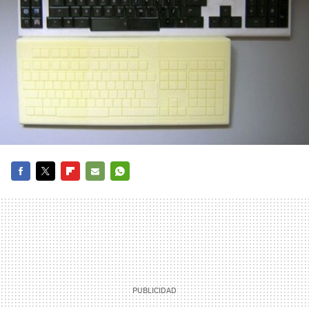
FACEBOOK
TWITTER
FLIPBOARD
E-
WHATSAPP
MAIL