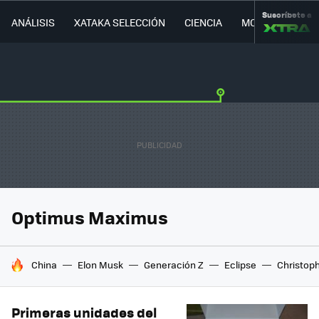
Suscríbete a
ANÁLISIS
XATAKA SELECCIÓN
CIENCIA
MOVILIDAD
Optimus Maximus
HOY SE HABLA DE
China
Elon Musk
Generación Z
Eclipse
Christop
Primeras unidades del