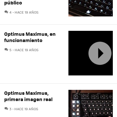
público
COMENTARIOS
4
HACE 19 AÑOS
Optimus Maximus, en
funcionamiento
COMENTARIOS
5
HACE 19 AÑOS
Optimus Maximus,
primera imagen real
COMENTARIOS
3
HACE 19 AÑOS