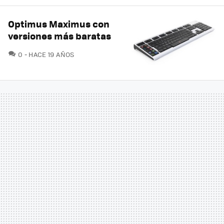
Optimus Maximus con
versiones más baratas
COMENTARIOS
0
HACE 19 AÑOS