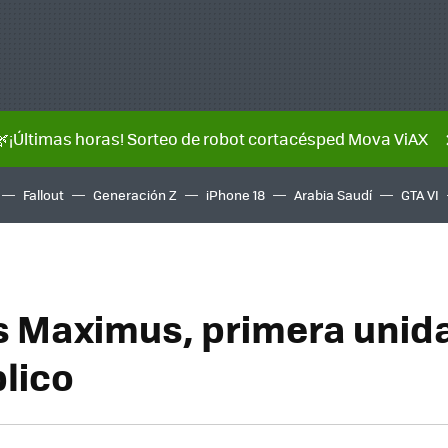
🌿¡Últimas horas! Sorteo de robot cortacésped Mova ViAX
Fallout
Generación Z
iPhone 18
Arabia Saudí
GTA VI
 Maximus, primera unida
blico