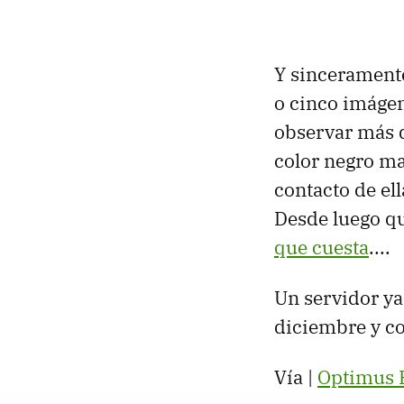
Y sinceramente
o cinco imágen
observar más d
color negro mat
contacto de el
Desde luego qu
que cuesta
....
Un servidor ya
diciembre y co
Vía |
Optimus 