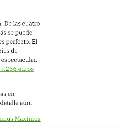
. De las cuatro
más se puede
s perfecto. El
cies de
 espectacular.
s
1.256 euros
ras en
detalle aún.
imus Maximus