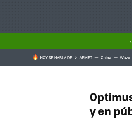
HOY SE HABLA DE
AEMET
China
Waze
Optimus
y en pú