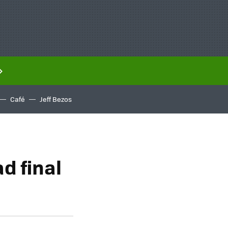
Café
Jeff Bezos
d final