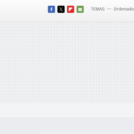
TEMAS
Ordenado
FACEBOOK
TWITTER
FLIPBOARD
E-
MAIL