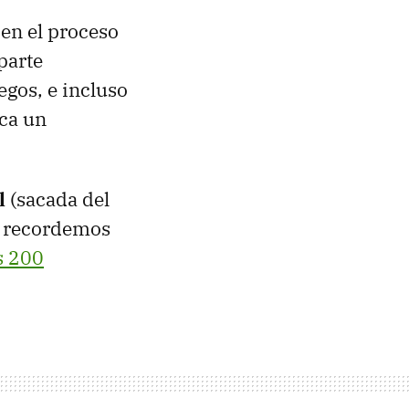
 en el proceso
 parte
gos, e incluso
ica un
l
(sacada del
í, recordemos
s 200