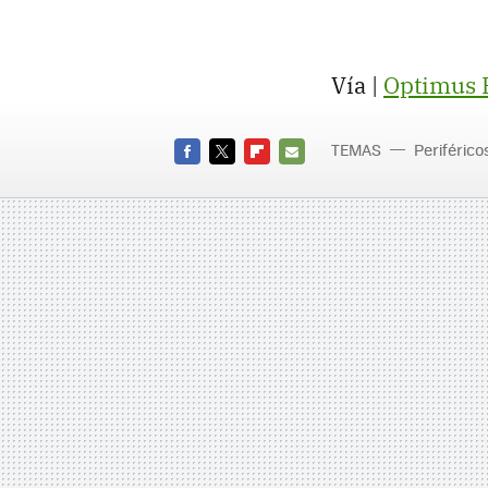
Vía |
Optimus P
TEMAS
Periférico
FACEBOOK
TWITTER
FLIPBOARD
E-
MAIL