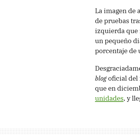
La imagen de a
de pruebas tras
izquierda que 
un pequeño dia
porcentaje de 
Desgraciadame
blog
oficial de
que en diciem
unidades
, y l