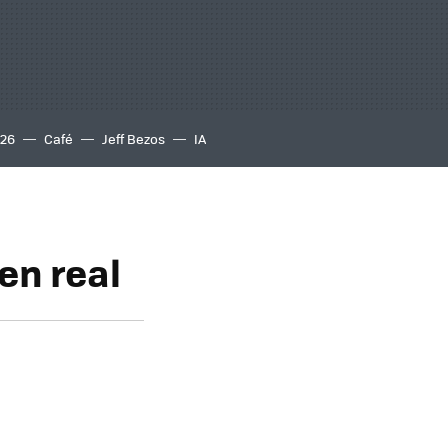
S26
Café
Jeff Bezos
IA
en real