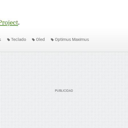
roject
.
s
Teclado
Oled
Optimus Maximus