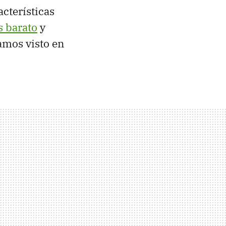
cterísticas
s barato
y
amos visto en