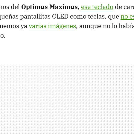
mos del
Optimus Maximus
,
ese teclado
de cara
queñas pantallitas OLED como teclas, que
no e
tenemos ya
varias
imágenes
, aunque no lo habí
o.