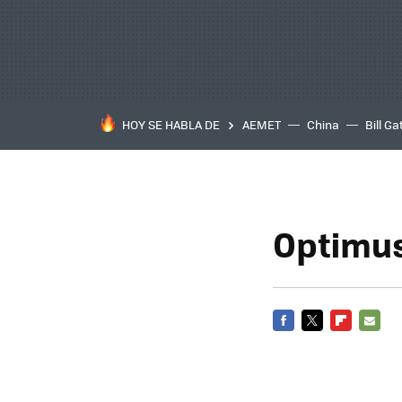
HOY SE HABLA DE
AEMET
China
Bill Ga
Optimus
FACEBOOK
TWITTER
FLIPBOARD
E-
MAIL