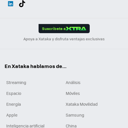
Wh
Twit
Fac
You
Inst
Tele
RSS
Flip
ats
ter
ebo
tub
agr
gra
boa
Link
Tikt
App
ok
e
am
m
rd
edI
ok
Suscríbete a
n
Apoya a Xataka y disfruta ventajas exclusivas
En Xataka hablamos de...
Streaming
Análisis
Espacio
Móviles
Energía
Xataka Movilidad
Apple
Samsung
Inteligencia artificial
China