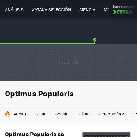
Suscríbete a
ANÁLISIS
XATAKA SELECCIÓN
CIENCIA
MOVILIDAD
Optimus Popularis
HOY SE HABLA DE
AEMET
China
Sequía
Fallout
Generación Z
i
Optimus Popularis se