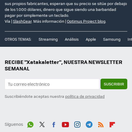
sus propios fabricantes, esperan que su precio se sitúe por debajo
de los 1.000 dólares, dinero que sigue siendo una barbaridad
pagar por simplemente un teclado.
Vía |
SlashGear
. Más información |
Optimus Project blog
.
OTROS TEMAS:
Streaming
Análisis
Apple
Samsung
In
RECIBE "Xatakaletter", NUESTRA NEWSLETTER
SEMANAL
SUSCRIBIR
Suscribiéndote aceptas nuestra
política de privacidad
Síguenos