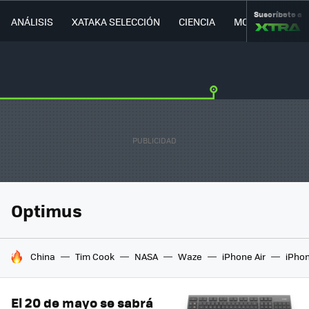
Suscríbete a
ANÁLISIS
XATAKA SELECCIÓN
CIENCIA
MOVILIDAD
Optimus
HOY SE HABLA DE
China
Tim Cook
NASA
Waze
iPhone Air
iPhon
El 20 de mayo se sabrá