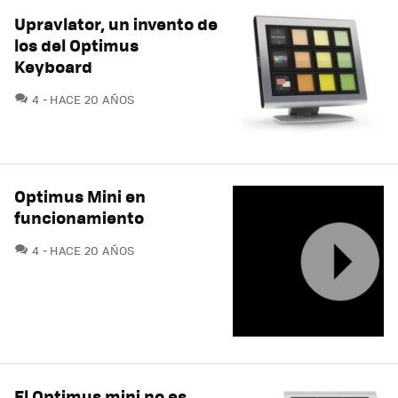
Upravlator, un invento de
los del Optimus
Keyboard
COMENTARIOS
4
HACE 20 AÑOS
Optimus Mini en
funcionamiento
COMENTARIOS
4
HACE 20 AÑOS
El Optimus mini no es