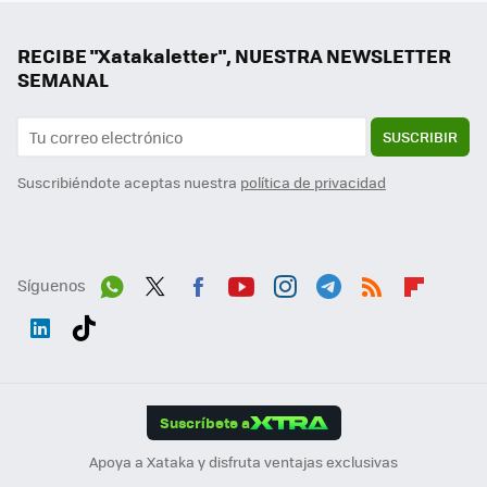
RECIBE "Xatakaletter", NUESTRA NEWSLETTER
SEMANAL
SUSCRIBIR
Suscribiéndote aceptas nuestra
política de privacidad
Síguenos
Wh
Twit
Fac
You
Inst
Tele
RSS
Flip
ats
ter
ebo
tub
agr
gra
boa
Link
Tikt
App
ok
e
am
m
rd
edI
ok
Suscríbete a
n
Apoya a Xataka y disfruta ventajas exclusivas