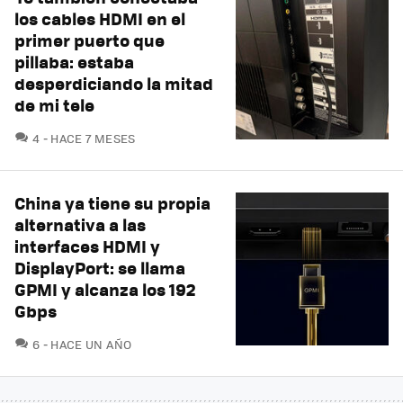
los cables HDMI en el
primer puerto que
pillaba: estaba
desperdiciando la mitad
de mi tele
COMENTARIOS
4
HACE 7 MESES
China ya tiene su propia
alternativa a las
interfaces HDMI y
DisplayPort: se llama
GPMI y alcanza los 192
Gbps
COMENTARIOS
6
HACE UN AÑO