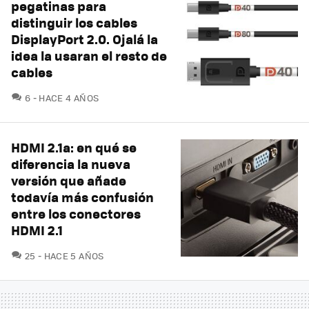
pegatinas para
distinguir los cables
DisplayPort 2.0. Ojalá la
idea la usaran el resto de
cables
COMENTARIOS
6
HACE 4 AÑOS
HDMI 2.1a: en qué se
diferencia la nueva
versión que añade
todavía más confusión
entre los conectores
HDMI 2.1
COMENTARIOS
25
HACE 5 AÑOS