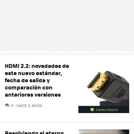
HDMI 2.2: novedades de
este nuevo estándar,
fecha de salida y
comparación con
anteriores versiones
COMENTARIOS
3
HACE 2 AÑOS
Resolviendo el eterno