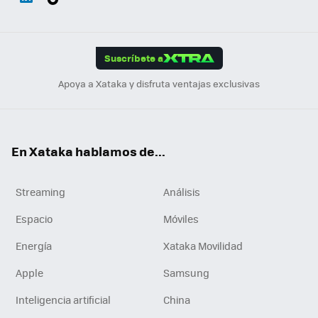
ats
ter
ebo
tub
agr
gra
boa
Link
Tikt
App
ok
e
am
m
rd
edI
ok
Suscríbete a
n
Apoya a Xataka y disfruta ventajas exclusivas
En Xataka hablamos de...
Streaming
Análisis
Espacio
Móviles
Energía
Xataka Movilidad
Apple
Samsung
Inteligencia artificial
China