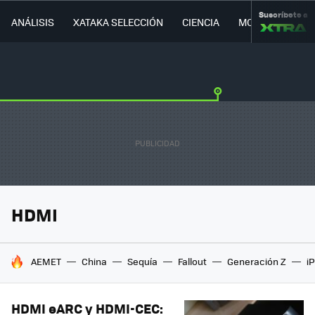
Suscríbete a
ANÁLISIS
XATAKA SELECCIÓN
CIENCIA
MOVILIDAD
HDMI
HOY SE HABLA DE
AEMET
China
Sequía
Fallout
Generación Z
i
HDMI eARC y HDMI-CEC: