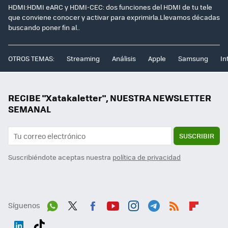
HDMI:HDMI eARC y HDMI-CEC: dos funciones del HDMI de tu tele
que conviene conocer y activar para exprimirla.Llevamos décadas
buscando poner fin al..
OTROS TEMAS:
Streaming
Análisis
Apple
Samsung
In
RECIBE "Xatakaletter", NUESTRA NEWSLETTER
SEMANAL
SUSCRIBIR
Suscribiéndote aceptas nuestra
política de privacidad
Síguenos
Wh
Twit
Fac
You
Inst
Tele
RSS
Flip