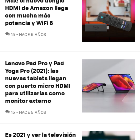
Max: el nuevo dongle
HDMI de Amazon llega
con mucha más
potencia y WiFi 6
COMENTARIOS
15
HACE 5 AÑOS
Lenovo Pad Pro y Pad
Yoga Pro (2021): las
nuevas tablets llegan
con puerto micro HDMI
para utilizarlas como
monitor externo
COMENTARIOS
15
HACE 5 AÑOS
Es 2021 y ver la televisión