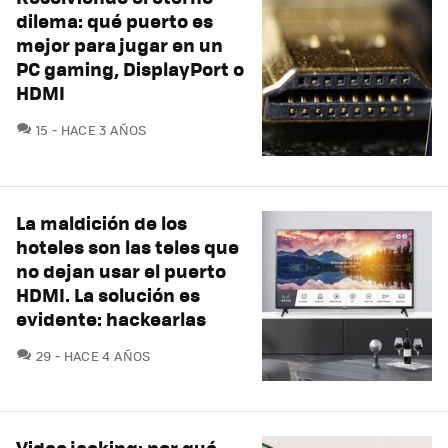
dilema: qué puerto es
mejor para jugar en un
PC gaming, DisplayPort o
HDMI
COMENTARIOS
15
HACE 3 AÑOS
La maldición de los
hoteles son las teles que
no dejan usar el puerto
HDMI. La solución es
evidente: hackearlas
COMENTARIOS
29
HACE 4 AÑOS
Video jacking: por qué