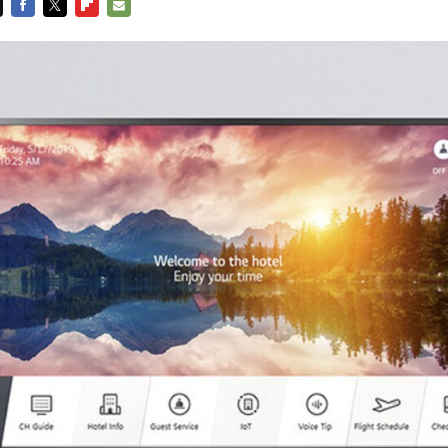
FACEBOOK
TWITTER
FLIPBOARD
E-
MAIL