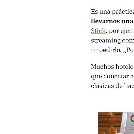
Es una prácti
llevarnos una
Stick
, por eje
streaming como
impedirlo. ¿Po
Muchos hoteles
que conectar a
clásicas de ha