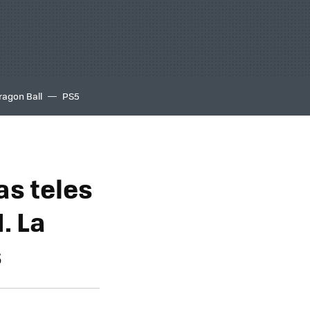
ragon Ball
PS5
as teles
. La
s