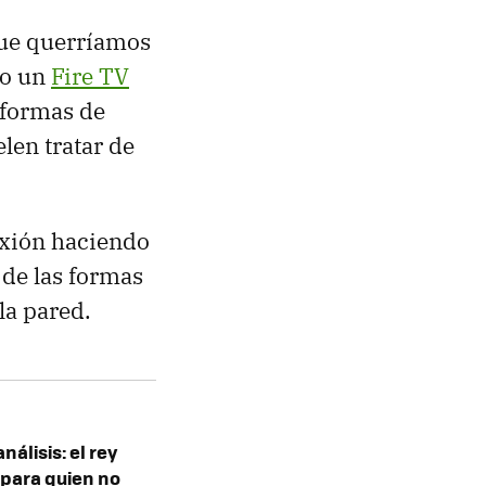
que querríamos
o un
Fire TV
aformas de
len tratar de
exión haciendo
 de las formas
la pared.
álisis: el rey
 para quien no