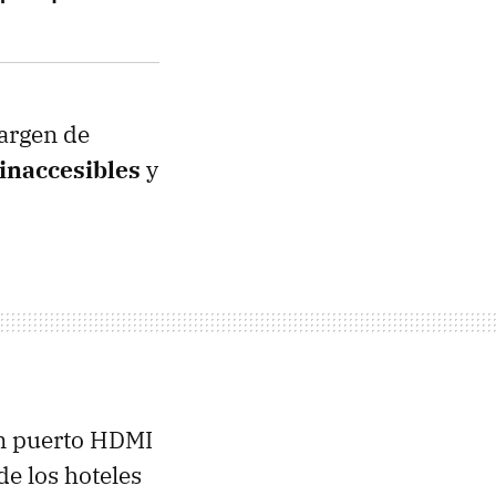
margen de
inaccesibles
y
gún puerto HDMI
de los hoteles