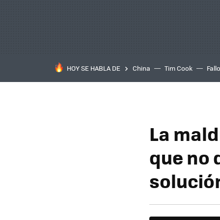
HOY SE HABLA DE
China
Tim Cook
Fall
La maldi
que no 
solució