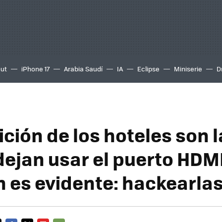
out
iPhone 17
Arabia Saudí
IA
Eclipse
Miniserie
D
ción de los hoteles son l
dejan usar el puerto HDMI
n es evidente: hackearla