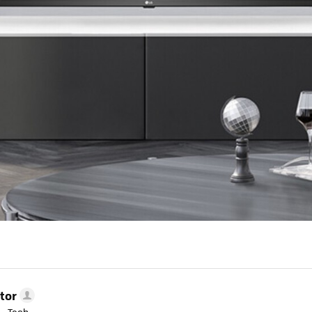
tor
 - Tech