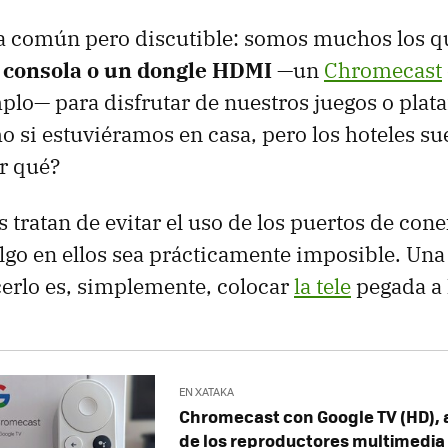
ca común pero discutible: somos muchos los 
 consola o un dongle HDMI
—un
Chromecast
mplo— para disfrutar de nuestros juegos o plat
 si estuviéramos en casa, pero los hoteles sue
r qué?
 tratan de evitar el uso de los puertos de con
lgo en ellos sea prácticamente imposible. Una
cerlo es, simplemente, colocar
la tele
pegada a 
EN XATAKA
Chromecast con Google TV (HD), an
de los reproductores multimedia