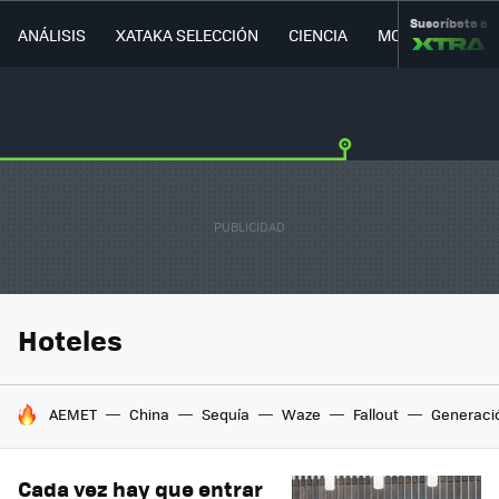
Suscríbete a
ANÁLISIS
XATAKA SELECCIÓN
CIENCIA
MOVILIDAD
Hoteles
HOY SE HABLA DE
AEMET
China
Sequía
Waze
Fallout
Generaci
Cada vez hay que entrar