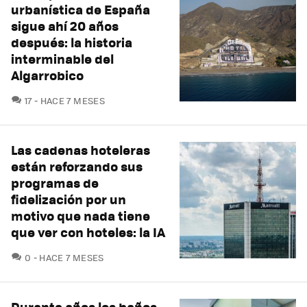
urbanística de España
sigue ahí 20 años
después: la historia
interminable del
Algarrobico
COMENTARIOS
17
HACE 7 MESES
Las cadenas hoteleras
están reforzando sus
programas de
fidelización por un
motivo que nada tiene
que ver con hoteles: la IA
COMENTARIOS
0
HACE 7 MESES
Durante años los baños