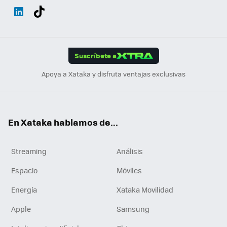
Wh
Twit
Fac
You
Inst
Tele
RSS
Flip
ats
ter
ebo
tub
agr
gra
boa
Link
Tikt
App
ok
e
am
m
rd
edI
ok
Suscríbete a
n
Apoya a Xataka y disfruta ventajas exclusivas
En Xataka hablamos de...
Streaming
Análisis
Espacio
Móviles
Energía
Xataka Movilidad
Apple
Samsung