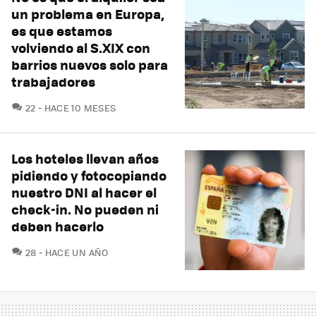
un problema en Europa,
es que estamos
volviendo al S.XIX con
barrios nuevos solo para
trabajadores
COMENTARIOS
22
HACE 10 MESES
Los hoteles llevan años
pidiendo y fotocopiando
nuestro DNI al hacer el
check-in. No pueden ni
deben hacerlo
COMENTARIOS
28
HACE UN AÑO