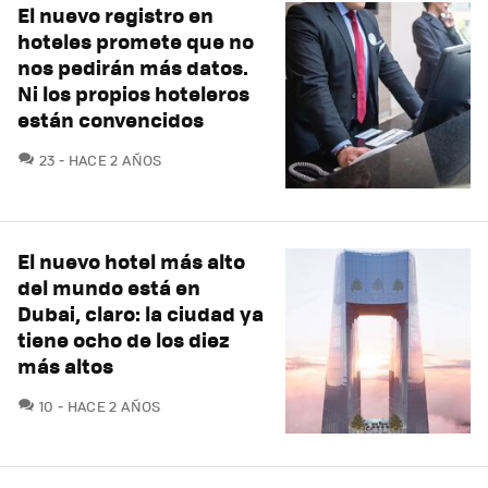
El nuevo registro en
hoteles promete que no
nos pedirán más datos.
Ni los propios hoteleros
están convencidos
COMENTARIOS
23
HACE 2 AÑOS
El nuevo hotel más alto
del mundo está en
Dubai, claro: la ciudad ya
tiene ocho de los diez
más altos
COMENTARIOS
10
HACE 2 AÑOS