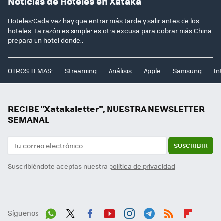
Noticias de Hoteles en Xataka
Hoteles:Cada vez hay que entrar más tarde y salir antes de los
hoteles. La razón es simple: es otra excusa para cobrar más.China
prepara un hotel donde..
OTROS TEMAS:
Streaming
Análisis
Apple
Samsung
In
RECIBE "Xatakaletter", NUESTRA NEWSLETTER
SEMANAL
SUSCRIBIR
Suscribiéndote aceptas nuestra
política de privacidad
Síguenos