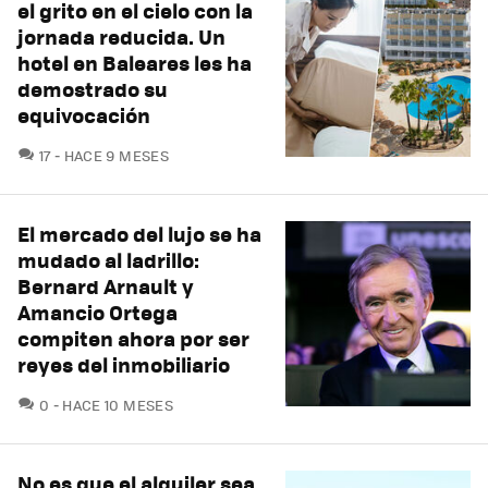
el grito en el cielo con la
jornada reducida. Un
hotel en Baleares les ha
demostrado su
equivocación
COMENTARIOS
17
HACE 9 MESES
El mercado del lujo se ha
mudado al ladrillo:
Bernard Arnault y
Amancio Ortega
compiten ahora por ser
reyes del inmobiliario
COMENTARIOS
0
HACE 10 MESES
No es que el alquiler sea