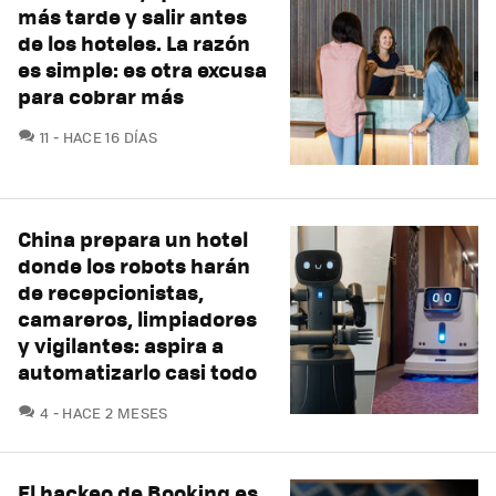
más tarde y salir antes
de los hoteles. La razón
es simple: es otra excusa
para cobrar más
COMENTARIOS
11
HACE 16 DÍAS
China prepara un hotel
donde los robots harán
de recepcionistas,
camareros, limpiadores
y vigilantes: aspira a
automatizarlo casi todo
COMENTARIOS
4
HACE 2 MESES
El hackeo de Booking es