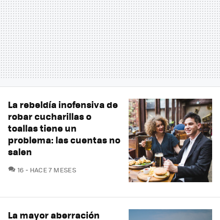
La rebeldía inofensiva de
robar cucharillas o
toallas tiene un
problema: las cuentas no
salen
COMENTARIOS
16
HACE 7 MESES
La mayor aberración