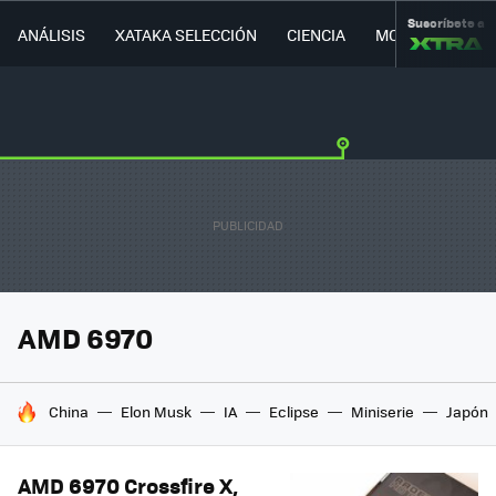
Suscríbete a
ANÁLISIS
XATAKA SELECCIÓN
CIENCIA
MOVILIDAD
AMD 6970
HOY SE HABLA DE
China
Elon Musk
IA
Eclipse
Miniserie
Japón
AMD 6970 Crossfire X,