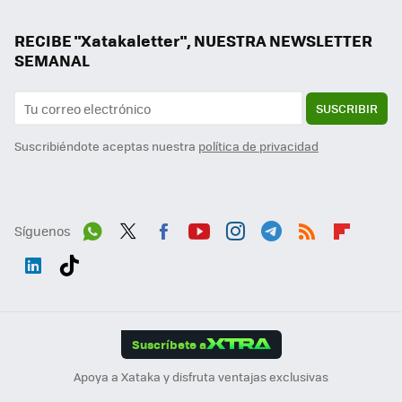
RECIBE "Xatakaletter", NUESTRA NEWSLETTER
SEMANAL
SUSCRIBIR
Suscribiéndote aceptas nuestra
política de privacidad
Síguenos
Wh
Twit
Fac
You
Inst
Tele
RSS
Flip
ats
ter
ebo
tub
agr
gra
boa
Link
Tikt
App
ok
e
am
m
rd
edI
ok
Suscríbete a
n
Apoya a Xataka y disfruta ventajas exclusivas