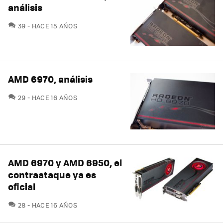
análisis
COMENTARIOS
39
HACE 15 AÑOS
AMD 6970, análisis
COMENTARIOS
29
HACE 16 AÑOS
AMD 6970 y AMD 6950, el
contraataque ya es
oficial
COMENTARIOS
28
HACE 16 AÑOS