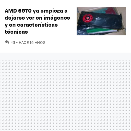
AMD 6970 ya empieza a
dejarse ver en imágenes
y en características
técnicas
COMENTARIOS
43
HACE 16 AÑOS