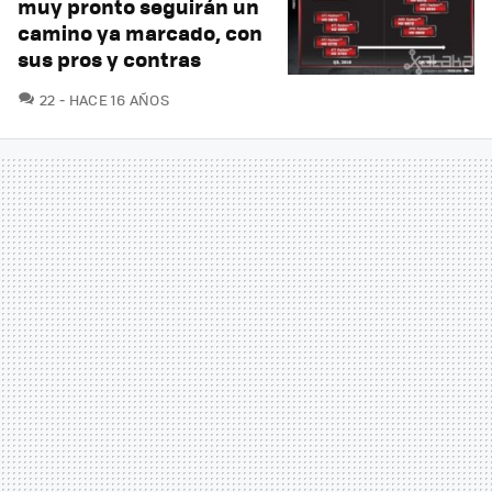
muy pronto seguirán un
camino ya marcado, con
sus pros y contras
COMENTARIOS
22
HACE 16 AÑOS