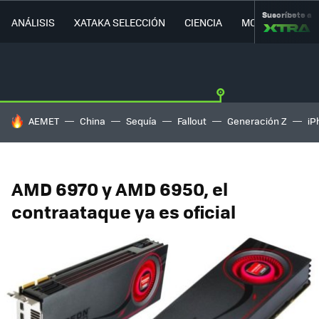
Suscríbete a
ANÁLISIS
XATAKA SELECCIÓN
CIENCIA
MOVILIDAD
HOY SE HABLA DE
AEMET
China
Sequía
Fallout
Generación Z
iP
AMD 6970 y AMD 6950, el
contraataque ya es oficial