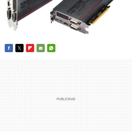
FACEBOOK
TWITTER
FLIPBOARD
E-
WHATSAPP
MAIL