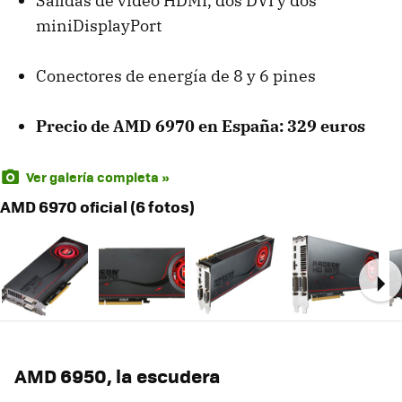
Salidas de vídeo
HDMI
, dos
DVI
y dos
miniDisplayPort
Conectores de energía de 8 y 6 pines
Precio de
AMD
6970 en España: 329 euros
Ver galería completa »
AMD 6970 oficial (6 fotos)
Ne
AMD
6950, la escudera