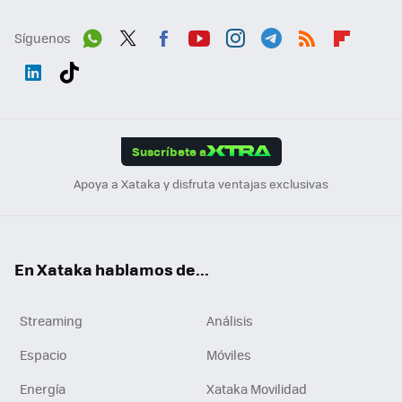
Síguenos
Wh
Twit
Fac
You
Inst
Tele
RSS
Flip
ats
ter
ebo
tub
agr
gra
boa
Link
Tikt
App
ok
e
am
m
rd
edI
ok
Suscríbete a
n
Apoya a Xataka y disfruta ventajas exclusivas
En Xataka hablamos de...
Streaming
Análisis
Espacio
Móviles
Energía
Xataka Movilidad