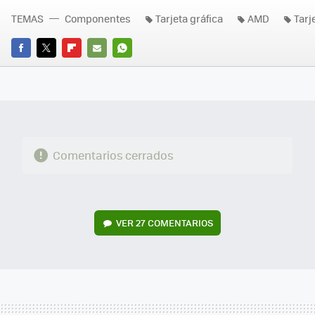
TEMAS
Componentes
Tarjeta gráfica
AMD
Tarj
FACEBOOK
TWITTER
FLIPBOARD
E-
WHATSAPP
MAIL
Comentarios cerrados
VER
27 COMENTARIOS