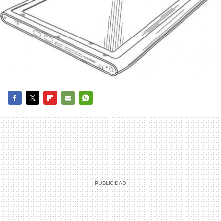
FACEBOOK
TWITTER
FLIPBOARD
E-
WHATSAPP
MAIL