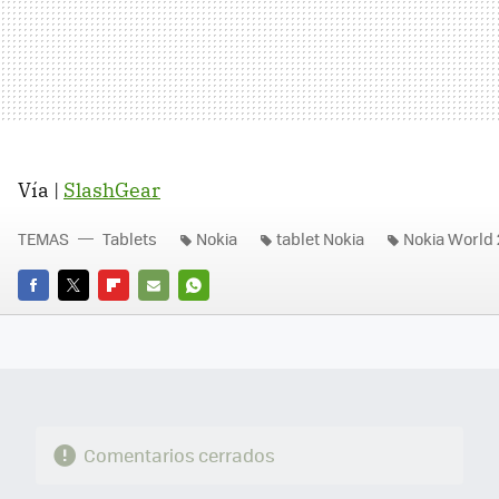
Vía |
SlashGear
TEMAS
Tablets
Nokia
tablet Nokia
Nokia World 
FACEBOOK
TWITTER
FLIPBOARD
E-
WHATSAPP
MAIL
Comentarios cerrados