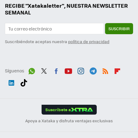
RECIBE "Xatakaletter", NUESTRA NEWSLETTER
SEMANAL
SUSCRIBIR
Suscribiéndote aceptas nuestra
política de privacidad
Síguenos
Wh
Twit
Fac
You
Inst
Tele
RSS
Flip
ats
ter
ebo
tub
agr
gra
boa
Link
Tikt
App
ok
e
am
m
rd
edI
ok
Suscríbete a
n
Apoya a Xataka y disfruta ventajas exclusivas