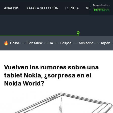
Suscríbete a
ANÁLISIS
XATAKA SELECCIÓN
CIENCIA
MOVILIDAD
HOY SE HABLA DE
China
Elon Musk
IA
Eclipse
Miniserie
Japón
Vuelven los rumores sobre una
tablet Nokia, ¿sorpresa en el
Nokia World?