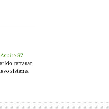
u
Aspire S7
erido retrasar
uevo sistema