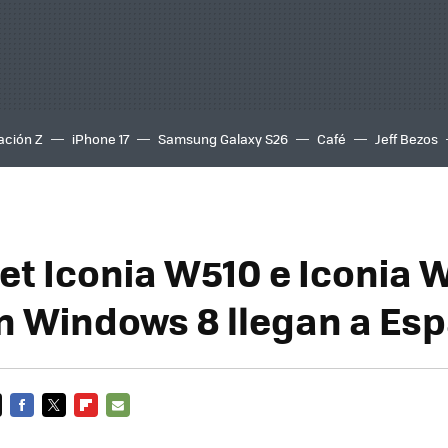
ación Z
iPhone 17
Samsung Galaxy S26
Café
Jeff Bezos
let Iconia W510 e Iconia
n Windows 8 llegan a Es
FACEBOOK
TWITTER
FLIPBOARD
E-