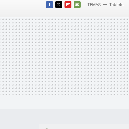
TEMAS
Tablets
Iconia W5
FACEBOOK
TWITTER
FLIPBOARD
E-
MAIL