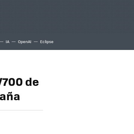
IA
OpenAI
Eclipse
 W700 de
paña