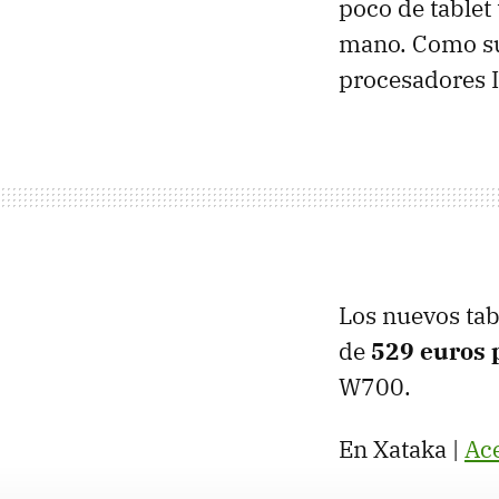
poco de tablet
mano. Como su
procesadores I
Los nuevos tab
de
529 euros 
W700.
En Xataka |
Ac