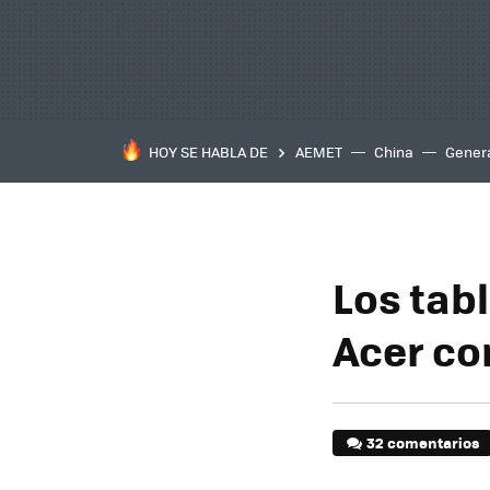
HOY SE HABLA DE
AEMET
China
Gener
Los tab
Acer co
32 comentarios