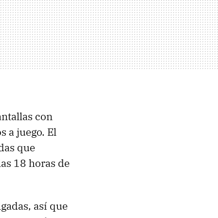
ntallas con
s a juego. El
adas que
las 18 horas de
gadas, así que