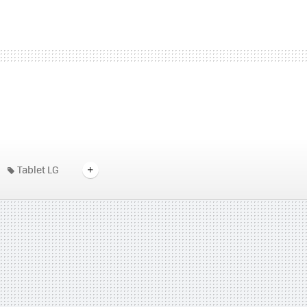
Tablet LG
timus 3D