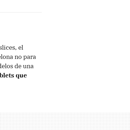
ices, el
elona no para
odelos de una
ablets que