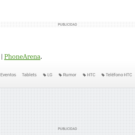
|
PhoneArena
.
Eventos
Tablets
LG
Rumor
HTC
Teléfono HTC
11
Mobile World Congress Barcelona
HTC Flyer
LG Op
ire 2
HTC Pyramid