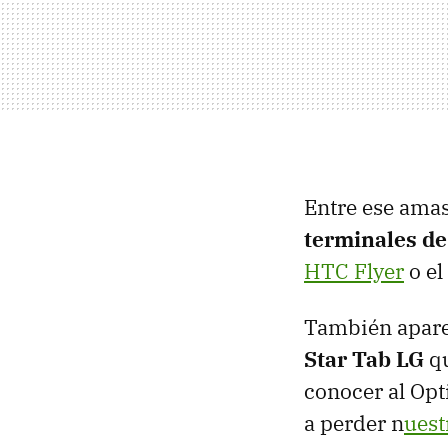
Entre ese ama
terminales d
HTC Flyer
o el
También aparec
Star Tab LG
qu
conocer al Opt
a perder n
uest