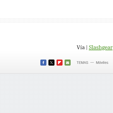
Vía |
Slashgear
TEMAS
Móviles
MWC 20
FACEBOOK
TWITTER
FLIPBOARD
E-
HTC Des
MAIL