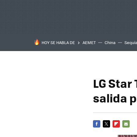
HOY SE HABLA DE
AEMET
China
Sequí
LG Star 
salida 
FACEBOOK
TWITTER
FLIPBOARD
E-