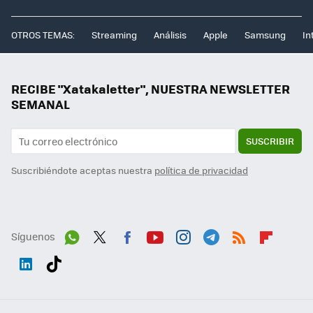
OTROS TEMAS:
Streaming
Análisis
Apple
Samsung
In
RECIBE "Xatakaletter", NUESTRA NEWSLETTER
SEMANAL
SUSCRIBIR
Suscribiéndote aceptas nuestra
política de privacidad
Síguenos
Wh
Twit
Fac
You
Inst
Tele
RSS
Flip
ats
ter
ebo
tub
agr
gra
boa
Link
Tikt
App
ok
e
am
m
rd
edI
ok