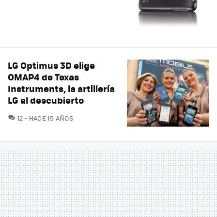
LG Optimus 3D elige
OMAP4 de Texas
Instruments, la artillería
LG al descubierto
COMENTARIOS
12
HACE 15 AÑOS