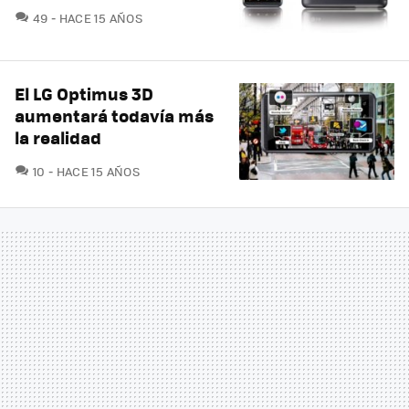
COMENTARIOS
49
HACE 15 AÑOS
El LG Optimus 3D
aumentará todavía más
la realidad
COMENTARIOS
10
HACE 15 AÑOS