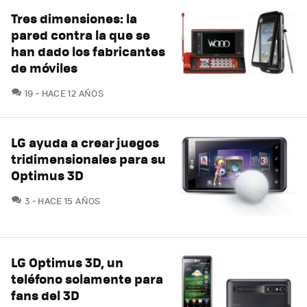
Tres dimensiones: la
pared contra la que se
han dado los fabricantes
de móviles
COMENTARIOS
19
HACE 12 AÑOS
LG ayuda a crear juegos
tridimensionales para su
Optimus 3D
COMENTARIOS
3
HACE 15 AÑOS
LG Optimus 3D, un
teléfono solamente para
fans del 3D