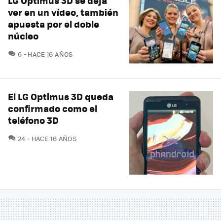
LG Optimus 3D se deja
ver en un vídeo, también
apuesta por el doble
núcleo
COMENTARIOS
6
HACE 16 AÑOS
El LG Optimus 3D queda
confirmado como el
teléfono 3D
COMENTARIOS
24
HACE 16 AÑOS