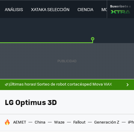
Suscríbete a
ANÁLISIS
XATAKA SELECCIÓN
CIENCIA
MOVILIDAD
🌿¡Últimas horas! Sorteo de robot cortacésped Mova ViAX
LG Optimus 3D
HOY SE HABLA DE
AEMET
China
Waze
Fallout
Generación Z
iPh