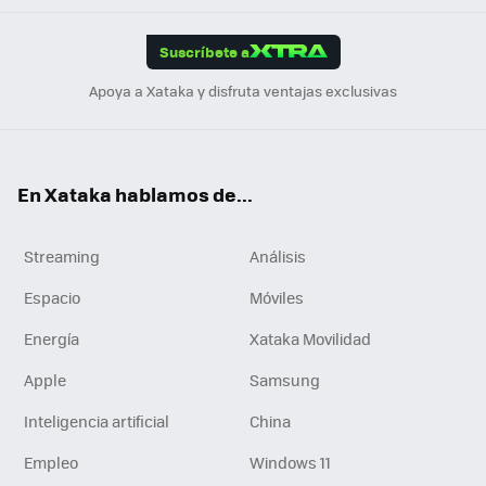
App
ok
e
am
m
rd
edI
ok
Suscríbete a
n
Apoya a Xataka y disfruta ventajas exclusivas
En Xataka hablamos de...
Streaming
Análisis
Espacio
Móviles
Energía
Xataka Movilidad
Apple
Samsung
Inteligencia artificial
China
Empleo
Windows 11