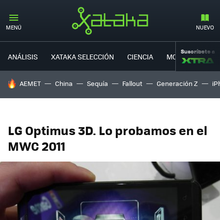
MENÚ
NUEVO
Suscríbete a
ANÁLISIS
XATAKA SELECCIÓN
CIENCIA
MOVILIDAD
HOY SE HABLA DE
AEMET
China
Sequía
Fallout
Generación Z
iP
LG Optimus 3D. Lo probamos en el
MWC 2011