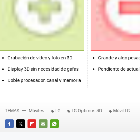
Grabación de vídeo y foto en 3D.
Grande y algo pesa
Display 3D sin necesidad de gafas
Pendiente de actual
Doble procesador, canal y memoria
TEMAS
Móviles
LG
LG Optimus 3D
Móvil LG
FACEBOOK
TWITTER
FLIPBOARD
E-
WHATSAPP