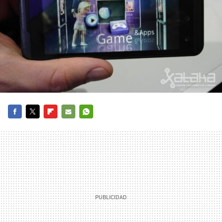
FACEBOOK
TWITTER
FLIPBOARD
E-
WHATSAPP
MAIL