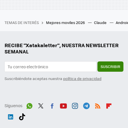
TEMAS DE INTERÉS
Mejores moviles 2026
Claude
Androi
RECIBE "Xatakaletter", NUESTRA NEWSLETTER
SEMANAL
SUSCRIBIR
Suscribiéndote aceptas nuestra
política de privacidad
Síguenos
Wh
Twit
Fac
You
Inst
Tele
RSS
Flip
ats
ter
ebo
tub
agr
gra
boa
Link
Tikt