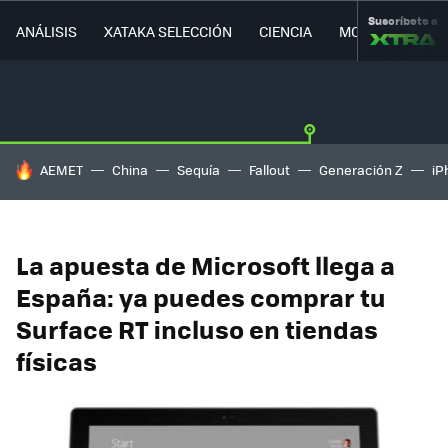
Suscríbete a
ANÁLISIS
XATAKA SELECCIÓN
CIENCIA
MOVILIDAD
HOY SE HABLA DE
AEMET
China
Sequía
Fallout
Generación Z
iP
La apuesta de Microsoft llega a
España: ya puedes comprar tu
Surface RT incluso en tiendas
físicas