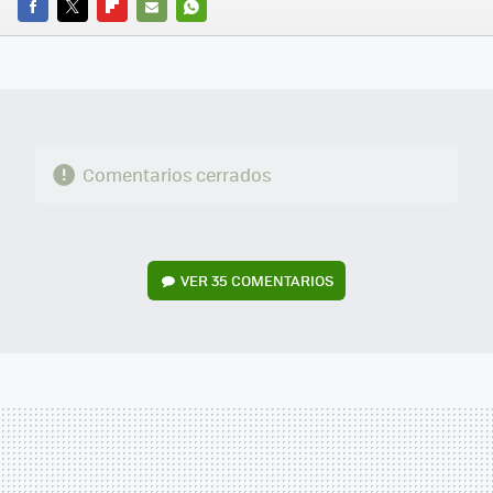
FACEBOOK
TWITTER
FLIPBOARD
E-
WHATSAPP
MAIL
Comentarios cerrados
VER
35 COMENTARIOS