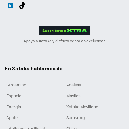
Wh
Twit
Fac
You
Inst
Tele
RSS
Flip
ats
ter
ebo
tub
agr
gra
boa
Link
Tikt
App
ok
e
am
m
rd
edI
ok
Suscríbete a
n
Apoya a Xataka y disfruta ventajas exclusivas
En Xataka hablamos de...
Streaming
Análisis
Espacio
Móviles
Energía
Xataka Movilidad
Apple
Samsung
Inteligencia artificial
China