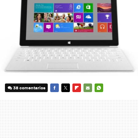
38 comentarios
FACEBOOK
TWITTER
FLIPBOARD
E-
WHATSAPP
MAIL