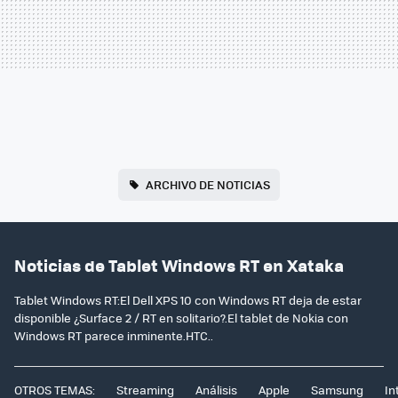
ARCHIVO DE NOTICIAS
Noticias de Tablet Windows RT en Xataka
Tablet Windows RT:El Dell XPS 10 con Windows RT deja de estar
disponible ¿Surface 2 / RT en solitario?.El tablet de Nokia con
Windows RT parece inminente.HTC..
OTROS TEMAS:
Streaming
Análisis
Apple
Samsung
In