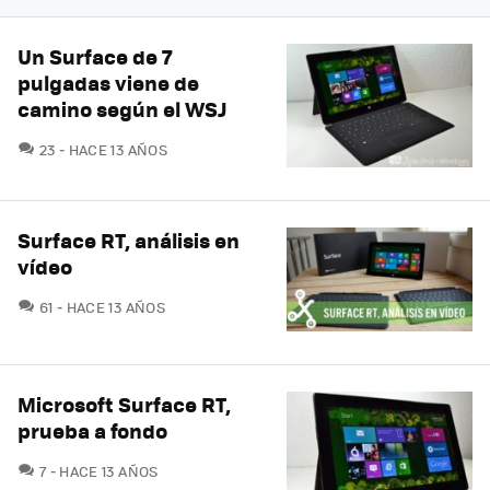
Un Surface de 7
pulgadas viene de
camino según el WSJ
COMENTARIOS
23
HACE 13 AÑOS
Surface RT, análisis en
vídeo
COMENTARIOS
61
HACE 13 AÑOS
Microsoft Surface RT,
prueba a fondo
COMENTARIOS
7
HACE 13 AÑOS