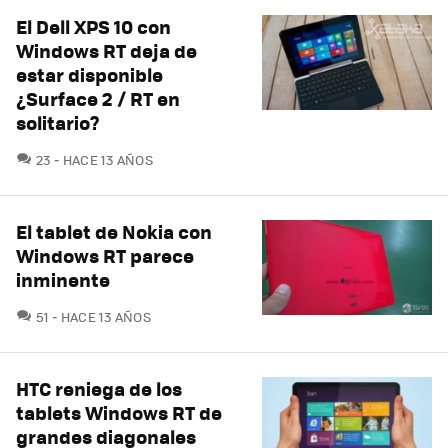
El Dell XPS 10 con
Windows RT deja de
estar disponible
¿Surface 2 / RT en
solitario?
COMENTARIOS
23
HACE 13 AÑOS
El tablet de Nokia con
Windows RT parece
inminente
COMENTARIOS
51
HACE 13 AÑOS
HTC reniega de los
tablets Windows RT de
grandes diagonales