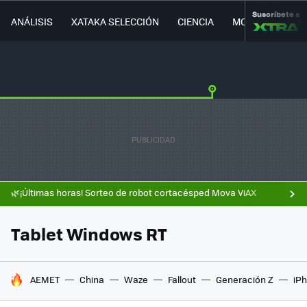
Suscríbete a
ANÁLISIS
XATAKA SELECCIÓN
CIENCIA
MOVILIDAD
🌿¡Últimas horas! Sorteo de robot cortacésped Mova ViAX
Tablet Windows RT
HOY SE HABLA DE
AEMET
China
Waze
Fallout
Generación Z
iPh