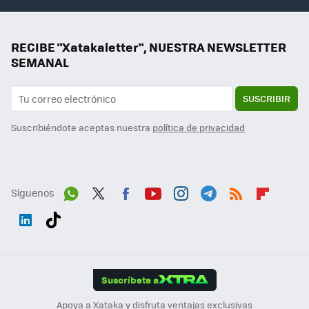
RECIBE "Xatakaletter", NUESTRA NEWSLETTER
SEMANAL
SUSCRIBIR
Suscribiéndote aceptas nuestra
política de privacidad
Síguenos
Wh
Twit
Fac
You
Inst
Tele
RSS
Flip
ats
ter
ebo
tub
agr
gra
boa
Link
Tikt
App
ok
e
am
m
rd
edI
ok
Suscríbete a
n
Apoya a Xataka y disfruta ventajas exclusivas